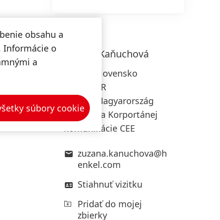
obenie obsahu a
. Informácie o
Zuzana
Kaňuchová
lamnými a
Henkel Slovensko
Henkel ČR
Henkel Magyarország
 všetky súbory cookie
Riaditeľka Korportánej
komunikácie CEE
zuzana.kanuchova@h
enkel.com
Stiahnuť vizitku
Pridať do mojej
zbierky