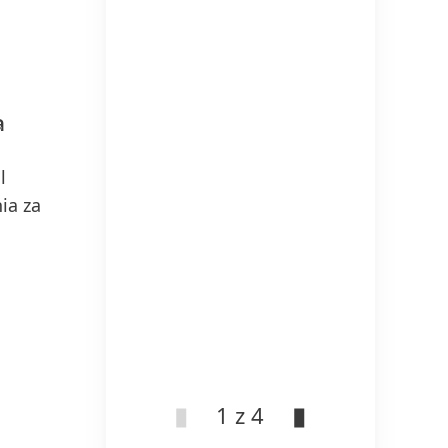
a
l
ia za
1 z 4