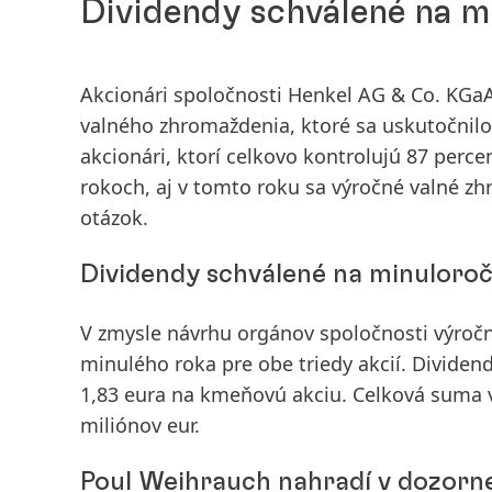
Dividendy schválené na m
Akcionári spoločnosti Henkel AG & Co. KGaA
valného zhromaždenia, ktoré sa uskutočnilo 
akcionári, ktorí celkovo kontrolujú 87 perce
rokoch, aj v tomto roku sa výročné valné zh
otázok.
Dividendy schválené na minuloroč
V zmysle návrhu orgánov spoločnosti výročn
minulého roka pre obe triedy akcií. Dividen
1,83 eura na kmeňovú akciu. Celková suma 
miliónov eur.
Poul Weihrauch nahradí v dozorn