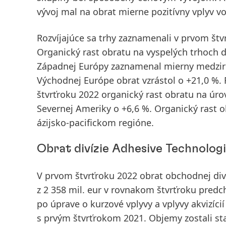
vývoj mal na obrat mierne pozitívny vplyv vo
Rozvíjajúce sa trhy
zaznamenali v
prvom štv
Organický rast obratu na
vyspelých trhoch
d
Západnej Európy zaznamenal mierny medziro
Východnej Európe obrat vzrástol o +21,0 %.
štvrťroku 2022 organický rast obratu na úro
Severnej Ameriky o +6,6 %. Organický rast o
ázijsko-pacifickom regióne.
Obrat divízie Adhesive Technolog
V
prvom štvrťroku
2022
obrat obchodnej div
z 2 358 mil. eur v rovnakom štvrťroku predc
po úprave o kurzové vplyvy a vplyvy akvizíci
s prvým štvrťrokom 2021. Objemy zostali sta