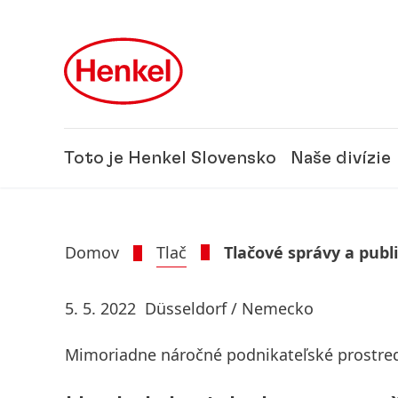
Skip to main content
Skip to footer
Toto je Henkel Slovensko
Naše divízie
Domov
Tlač
Tlačové správy a publ
5. 5. 2022
Düsseldorf / Nemecko
Mimoriadne náročné podnikateľské prostre