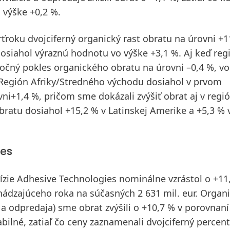
 výške +0,2 %.
rťroku
dvojciferný organický rast obratu na úrovni +1
osiahol výraznú hodnotu vo výške +3,1 %. Aj keď reg
čný pokles organického obratu na úrovni –0,4 %, vo
 Región Afriky/Stredného východu dosiahol v prvom
vni+1,4 %, pričom sme dokázali zvýšiť obrat aj v regi
bratu dosiahol +15,2 % v Latinskej Amerike a +5,3 % 
ies
ízie Adhesive Technologies
nominálne
vzrástol o +11
hádzajúceho roka na súčasných 2 631 mil. eur.
Organ
í a odpredaja) sme obrat zvýšili o +10,7 % v porovnaní
bilné, zatiaľ čo ceny zaznamenali dvojciferný percen