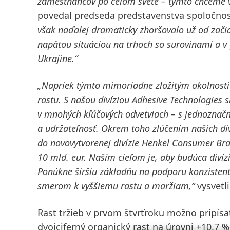
zamestnancov po celom svete ­– týmto chceme v
povedal predseda predstavenstva spoločnos
však naďalej dramaticky zhoršovalo už od zači
napätou situáciou na trhoch so surovinami a v 
Ukrajine.“
„Napriek týmto mimoriadne zložitým okolnosti
rastu.
S našou divíziou Adhesive Technologies
v mnohých kľúčových odvetviach – s jednoznačn
a udržateľnosť.
Okrem toho zlúčením našich di
do novovytvorenej divízie Henkel Consumer Br
10 mld. eur.
Naším cieľom je, aby budúca diví
Ponúkne širšiu základňu na podporu konzistent
smerom k vyššiemu rastu a maržiam,“
vysvetli
Rast tržieb v prvom štvrťroku možno pripísa
dvojciferný organický rast na úrovni +10,7 %