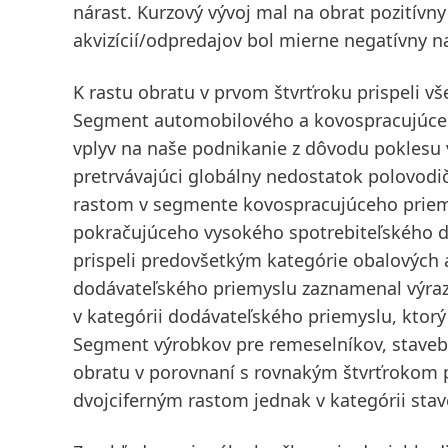
nárast. Kurzový vývoj mal na obrat pozitívny
akvizícií/odpredajov bol mierne negatívny n
K rastu obratu v
prvom štvrťroku
prispeli v
Segment
automobilového a kovospracujúce
vplyv na naše podnikanie z dôvodu poklesu
pretrvávajúci globálny nedostatok polovod
rastom v segmente kovospracujúceho prie
pokračujúceho vysokého spotrebiteľského do
prispeli predovšetkým kategórie obalových 
dodávateľského priemyslu
zaznamenal výraz
v kategórii dodávateľského priemyslu, ktorý 
Segment výrobkov pre
remeselníkov, staveb
obratu v porovnaní s rovnakým štvrťrokom 
dvojciferným rastom jednak v kategórii stave