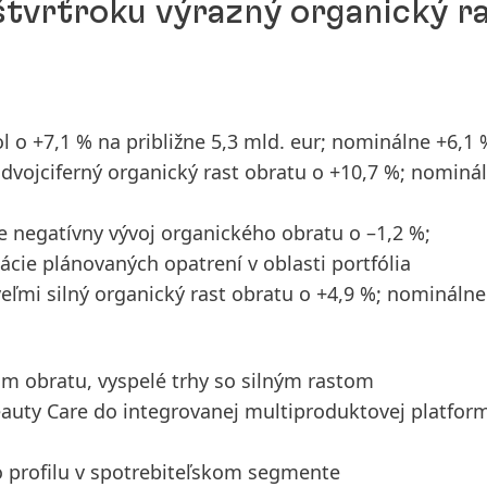
štvrťroku výrazný organický r
l o +7,1 % na približne 5,3 mld. eur; nominálne +6,1 
 dvojciferný organický rast obratu o +10,7 %; nominá
 negatívny vývoj organického obratu o –1,2 %;
ie plánovaných opatrení v oblasti portfólia
eľmi silný organický rast obratu o +4,9 %; nominálne
om obratu, vyspelé trhy so silným rastom
eauty Care do integrovanej multiproduktovej platfor
 profilu v spotrebiteľskom segmente