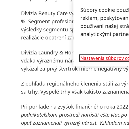
Súbory cookie použ
Divízia
Beauty Care
vykázala za prvý štvrťro
reklám, poskytovani
%. Segment profesionálnych vlasových výrob
používaní našej str
výsledky segmentu spotrebného tovaru nedo
analytickými partne
realizácie opatrení zameraných na posilnenie
Divízia
Laundry & Home Care
dosiahla veľmi 
Nastavenia súborov c
vďaka výraznému nárastu v kategórii pracíc
vykázal za prvý štvrťrok mierne negatívny v
Z pohľadu regionálneho členenia stáli za v
sa trhy. Vyspelé trhy však takisto zaznamenal
Pri pohľade na zvyšok finančného roka 2022
podnikateľskom prostredí narástli ešte viac po 
opäť zaznamenali výrazný nárast.
Vzhľadom na v