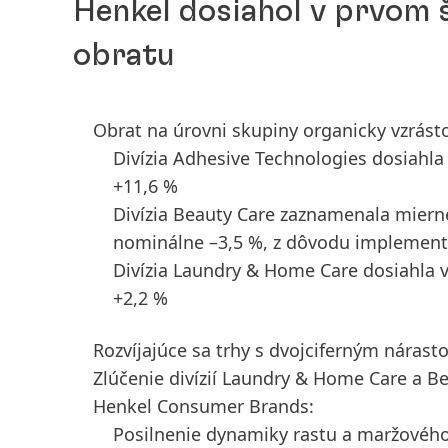
Henkel dosiahol v prvom 
obratu
Obrat na úrovni skupiny organicky vzrásto
Divízia Adhesive Technologies dosiahla
+11,6 %
Divízia Beauty Care zaznamenala mierne
nominálne –3,5 %, z dôvodu implementác
Divízia Laundry & Home Care dosiahla v
+2,2 %
Rozvíjajúce sa trhy s dvojciferným nárast
Zlúčenie divízií Laundry & Home Care a B
Henkel Consumer Brands:
Posilnenie dynamiky rastu a maržového