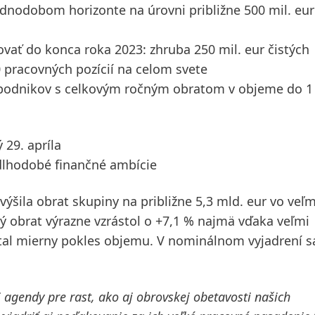
dnodobom horizonte na úrovni približne 500 mil. eur
zovať do konca roka 2023: zhruba 250 mil. eur čistých
0 pracovných pozícií na celom svete
de podnikov s celkovým ročným obratom v objeme do 1
 29. apríla
 dlhodobé finančné ambície
ýšila obrat skupiny na približne 5,3 mld. eur vo veľm
 obrat výrazne vzrástol o +7,1 % najmä vďaka veľmi
al mierny pokles objemu. V nominálnom vyjadrení s
agendy pre rast, ako aj obrovskej obetavosti našich