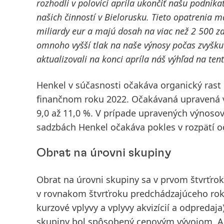
rozhodli v polovici apríla ukončiť našu podnika
našich činností v Bielorusku.
Tieto opatrenia ma
miliardy eur a majú dosah na viac než 2 500 
omnoho vyšší tlak na naše výnosy počas zvyšku
aktualizovali na konci apríla náš
výhľad
na tent
Henkel v súčasnosti očakáva organický rast 
finančnom roku 2022. Očakávaná upravená 
9,0 až 11,0 %. V prípade upravených výnosov
sadzbách Henkel očakáva pokles v rozpätí o
Obrat na úrovni skupiny
Obrat na úrovni skupiny
sa
v prvom štvrťro
v rovnakom štvrťroku predchádzajúceho roka
kurzové vplyvy a vplyvy akvizícií a odpredaja
skupiny bol spôsobený cenovým vývojom. Akviz