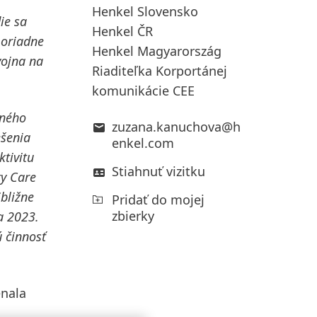
”
Henkel Slovensko
ie sa
Henkel ČR
moriadne
Henkel Magyarország
vojna na
Riaditeľka Korportánej
komunikácie CEE
lného
zuzana.kanuchova@h
ešenia
enkel.com
tivitu
Stiahnuť vizitku
ty Care
bližne
Pridať do mojej
zbierky
a 2023.
 činnosť
nala