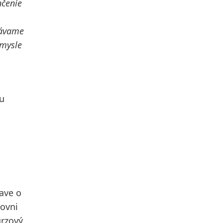
nčenie
kávame
zmysle
hu
rave o
rovni
urzový