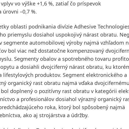
 vplyv vo výške +1,6 %, zatiaľ čo príspevok
a úrovni –0,7 %.
šetky oblasti podnikania divízie Adhesive Technologies
ho priemyslu
dosiahol uspokojivý nárast obratu. Neg
 v segmente automobilovej výroby najmä vzhľadom n
ičov bol viac než dostatočne kompenzovaný dvojcife
myslu. Segmenty
obalov a spotrebného tovaru
profito
pytu a dosiahli dvojciferný nárast obratu, ku ktoré
a lifestylových produktov. Segment
elektronického a
ný organický rast obratu najmä vďaka dvojcifernému
bol doplnený o pozitívny rast obratu v kategórii elek
níctvo a profesionálov
dosiahol výrazný organický ra
predchádzajúceho roka, ktorý bol spôsobený najmä
bníctva, ako aj strojárstva a údržby.