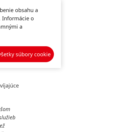
obenie obsahu a
i –1,2
. Informácie o
aniami
lamnými a
ajmä
 všetky súbory cookie
omácnosť
víjajúce
našom
služieb
iež