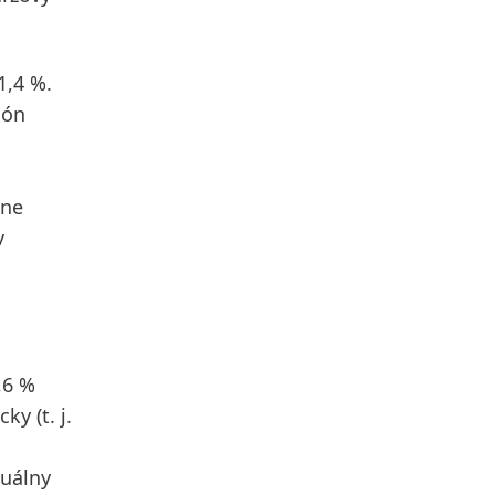
1,4 %.
ión
óne
v
,6 %
icky
(t. j.
tuálny