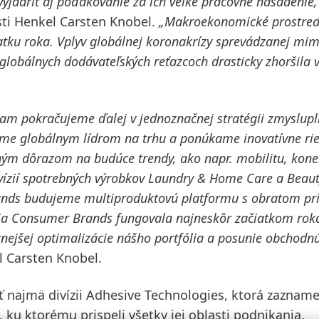
yjadriť aj poďakovanie za ich veľké pracovné nasadenie,
ti Henkel Carsten Knobel.
„Makroekonomické prostred
atku roka.
Vplyv globálnej koronakrízy sprevádzanej mi
globálnych dodávateľských reťazcoch drasticky zhoršila 
am pokračujeme ďalej v jednoznačnej stratégii zmyslup
 sme globálnym lídrom na trhu a ponúkame inovatívne ri
ým dôrazom na budúce trendy, ako napr. mobilitu, konek
vízií spotrebných výrobkov Laundry & Home Care a Beau
ands budujeme multiproduktovú platformu s obratom pri
zia Consumer Brands fungovala najneskôr začiatkom rok
nejšej optimalizácie nášho portfólia a posunie obchodnú
l Carsten Knobel.
ť najmä divízii
Adhesive Technologies,
ktorá zazname
, ku ktorému prispeli všetky jej oblasti podnikania.