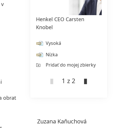
 v
Henkel CEO Carsten
Henke
Knobel
Sowb
Vysoká
V
Nízka
Ní
Pridať do mojej zbierky
Pr
1 z 2
i
a obrat
Zuzana
Kaňuchová