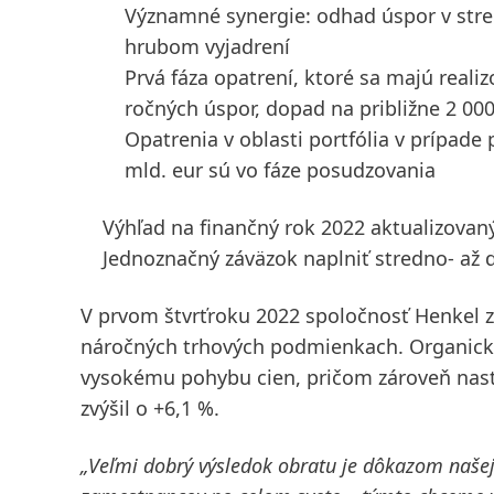
Významné synergie: odhad úspor v stre
hrubom vyjadrení
Prvá fáza opatrení, ktoré sa majú reali
ročných úspor, dopad na približne 2 00
Opatrenia v oblasti portfólia v prípa
mld. eur sú vo fáze posudzovania
Výhľad na finančný rok 2022 aktualizovaný
Jednoznačný záväzok naplniť stredno- až
V prvom štvrťroku 2022 spoločnosť Henkel zv
náročných trhových podmienkach. Organický
vysokému pohybu cien, pričom zároveň nast
zvýšil o +6,1 %.
„Veľmi dobrý výsledok obratu je dôkazom našej 