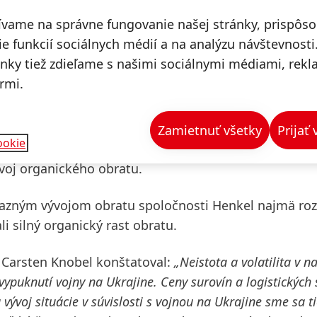
ívame na správne fungovanie našej stránky, prispôs
k mierne negatívny vývoj organického obratu na úrovn
e funkcií sociálnych médií a na analýzu návštevnosti
kov zaznamenal dvojciferný rast. V súlade s očakáv
ánky tiež zdieľame s našimi sociálnymi médiami, rek
siahli úroveň predošlého roka, a to najmä z dôvodu
rmi.
 portfólia, ktoré boli ohlásené na rok 2022.
silný organický rast obratu na úrovni +4,9 %, a to n
Zamietnuť všetky
Prijať
ookie
h prostriedkov. Naopak, segment starostlivosti o d
ývoj organického obratu.
ýrazným vývojom obratu spoločnosti Henkel najmä roz
i silný organický rast obratu.
 Carsten Knobel konštatoval:
„Neistota a volatilita v 
vypuknutí vojny na Ukrajine.
Ceny surovín a logistických 
ývoj situácie v súvislosti s vojnou na Ukrajine sme sa t