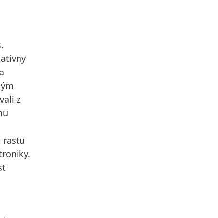
.
atívny
a
rným
vali z
mu
 rastu
troniky.
st