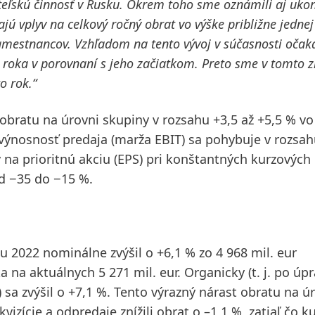
teľskú činnosť v Rusku.
Okrem toho sme oznámili aj uko
jú vplyv na celkový ročný obrat vo výške približne jednej
zamestnancov.
Vzhľadom na tento vývoj v súčasnosti oča
 roka v porovnaní s jeho začiatkom.
Preto sme v tomto 
o rok.“
obratu na úrovni skupiny v rozsahu +3,5 až +5,5 % vo
výnosnosť predaja
(marža EBIT) sa pohybuje v rozsa
 na prioritnú akciu
(EPS) pri konštantných kurzových
d −35 do −15 %.
ku 2022 nominálne
zvýšil o +6,1 % zo 4 968 mil. eur
 na aktuálnych 5 271 mil. eur.
Organicky
(t. j. po úp
) sa zvýšil o +7,1 %. Tento výrazný nárast obratu na ú
ície a odpredaje znížili obrat o –1,1 %, zatiaľ čo k