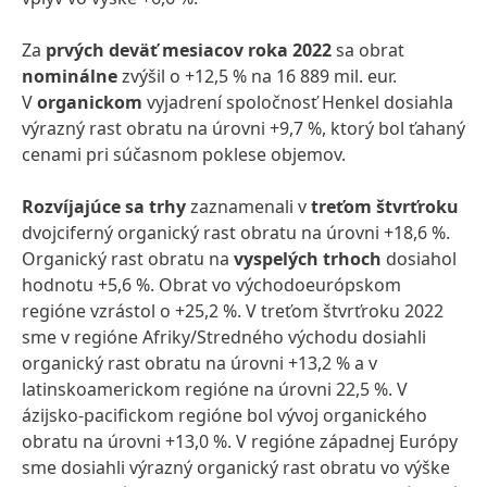
Za
prvých deväť mesiacov roka 2022
sa obrat
nominálne
zvýšil o +12,5 % na 16 889 mil. eur.
V
organickom
vyjadrení spoločnosť Henkel dosiahla
výrazný rast obratu na úrovni +9,7 %, ktorý bol ťahaný
cenami pri súčasnom poklese objemov.
Rozvíjajúce sa trhy
zaznamenali v
treťom štvrťroku
dvojciferný organický rast obratu na úrovni +18,6 %.
Organický rast obratu na
vyspelých trhoch
dosiahol
hodnotu +5,6 %. Obrat vo východoeurópskom
regióne vzrástol o +25,2 %. V treťom štvrťroku 2022
sme v regióne Afriky/Stredného východu dosiahli
organický rast obratu na úrovni +13,2 % a v
latinskoamerickom regióne na úrovni 22,5 %. V
ázijsko-pacifickom regióne bol vývoj organického
obratu na úrovni +13,0 %. V regióne západnej Európy
sme dosiahli výrazný organický rast obratu vo výške