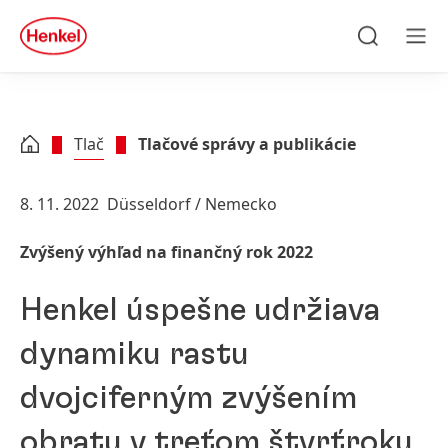
Skip to main content
Skip to footer
quick
search
Hľadať
Men
Tlač
Tlačové správy a publikácie
8. 11. 2022
Düsseldorf / Nemecko
Zvýšený výhľad na finančný rok 2022
Henkel úspešne udržiava
dynamiku rastu
dvojciferným zvýšením
obratu v treťom štvrťroku