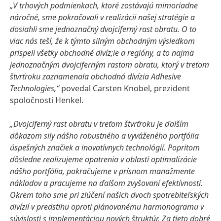
„V trhových podmienkach, ktoré zostávajú mimoriadne
náročné, sme pokračovali v realizácii našej stratégie a
dosiahli sme jednoznačný dvojciferný rast obratu. O to
viac nás teší, že k týmto silným obchodným výsledkom
prispeli všetky obchodné divíz;ie a regióny, a to najmä
jednoznačným dvojciferným rastom obratu, ktorý v treťom
štvrťroku zaznamenala obchodná divízia Adhesive
Technologies,“
povedal Carsten Knobel, prezident
spoločnosti Henkel.
„Dvojciferný rast obratu v treťom štvrťroku je ďalším
dôkazom sily nášho robustného a vyváženého portfólia
úspešných značiek a inovatívnych technológií.
Popritom
dôsledne realizujeme opatrenia v oblasti optimalizácie
nášho portfólia, pokračujeme v prísnom manažmente
nákladov a pracujeme na ďalšom zvyšovaní efektívnosti.
Okrem toho sme pri zlúčení našich dvoch spotrebiteľských
divízií v predstihu oproti plánovanému harmonogramu v
súvislosti s implementáciou nových štruktúr. Za tieto dobré