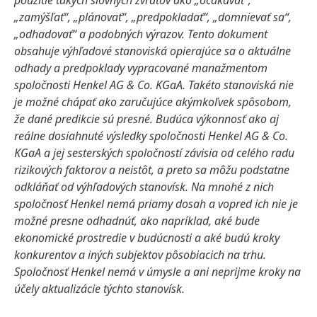
použitie takých slovných zvratov ako „očakávať“,
„zamýšľať“, „plánovať“, „predpokladať“, „domnievať sa“,
„odhadovať“ a podobných výrazov. Tento dokument
obsahuje výhľadové stanoviská opierajúce sa o aktuálne
odhady a predpoklady vypracované manažmentom
spoločnosti Henkel AG & Co. KGaA. Takéto stanoviská nie
je možné chápať ako zaručujúce akýmkoľvek spôsobom,
že dané predikcie sú presné. Budúca výkonnosť ako aj
reálne dosiahnuté výsledky spoločnosti Henkel AG & Co.
KGaA a jej sesterských spoločností závisia od celého radu
rizikových faktorov a neistôt, a preto sa môžu podstatne
odkláňať od výhľadových stanovísk. Na mnohé z nich
spoločnosť Henkel nemá priamy dosah a vopred ich nie je
možné presne odhadnúť, ako napríklad, aké bude
ekonomické prostredie v budúcnosti a aké budú kroky
konkurentov a iných subjektov pôsobiacich na trhu.
Spoločnosť Henkel nemá v úmysle a ani neprijme kroky na
účely aktualizácie týchto stanovísk.