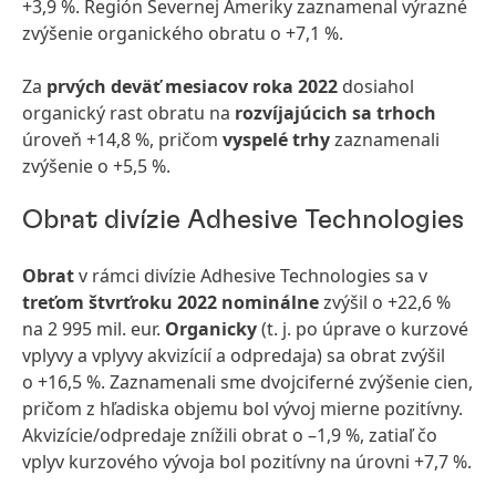
+3,9 %. Región Severnej Ameriky zaznamenal výrazné
zvýšenie organického obratu o +7,1 %.
Za
prvých deväť mesiacov roka 2022
dosiahol
organický rast obratu na
rozvíjajúcich sa trhoch
úroveň +14,8 %, pričom
vyspelé trhy
zaznamenali
zvýšenie o +5,5 %.
Obrat divízie Adhesive Technologies
Obrat
v rámci divízie
Adhesive Technologies sa v
treťom štvrťroku 2022 nominálne
zvýšil o +22,6 %
na 2 995 mil. eur.
Organicky
(t. j. po úprave o kurzové
vplyvy a vplyvy akvizícií a odpredaja) sa obrat zvýšil
o +16,5 %. Zaznamenali sme dvojciferné zvýšenie cien,
pričom z hľadiska objemu bol vývoj mierne pozitívny.
Akvizície/odpredaje znížili obrat o –1,9 %, zatiaľ čo
vplyv kurzového vývoja bol pozitívny na úrovni +7,7 %.