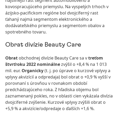
najsilnejší rast segment automobilového a
kovospracujúceho priemyslu. Na vyspelých trhoch v
ázijsko-pacifickom regióne bol dvojciferný rast
ťahaný najmä segmentom elektronického a
dodávateľského priemyslu a segmentom obalov a
spotrebného tovaru.
Obrat divízie Beauty Care
Obrat
obchodnej divízie Beauty Care sa v
treťom
štvrťroku 2022
nominálne
zvýšil o +8,4 % na 1 013
mil. eur.
Organicky
(t. j. po úprave o kurzové vplyvy a
vplyvy akvizícií a odpredaja) bol obrat o +0,9 % vyšší v
porovnaní s úrovňou v rovnakom období
predchádzajúceho roka. Z hľadiska objemu bol
zaznamenaný pokles, no v oblasti cien vykázala divízia
dvojciferné zvýšenie. Kurzové vplyvy zvýšili obrat o
+5,9 % a akvizície/odpredaje o ďalších +1,6 %.