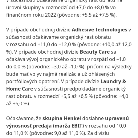
V súčasnosti očakávame organický rast obratu na
úrovni skupiny v rozmedzí od +7,0 do +8,0 % vo
finančnom roku 2022
(pôvodne: +5,5 až +7,5 %).
V prípade obchodnej divízie
Adhesive Technologies
v
súčasnosti očakávame organický rast obratu
v rozsahu od +11,0 do +12,0 % (pôvodne: +10,0 až 12,0
%). V prípade obchodnej divízie
Beauty Care
sa
očakáva vývoj organického obratu v rozpätí od –1,0
do 0,0 % (pôvodne: –3,0 až –1,0 %), pričom na výsledky
bude mať vplyv najmä realizácia už ohlásených
portfóliových opatrení. V prípade divízie
Laundry &
Home Care
v súčasnosti predpokladáme organický
rast obratu v rozmedzí +5,5 až +6,5 % (pôvodne: +4,0
až +6,0 %).
Očakávame, že
skupina Henkel
dosiahne
upravenú
výnosnosť predaja
(marža EBIT)
v rozsahu od 10,0
do 11,0 % (pôvodne: 9,0 až 11,0 %). Za divíziu