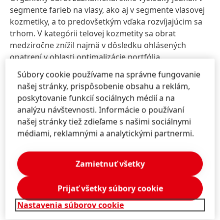
segmente farieb na vlasy, ako aj v segmente vlasovej
kozmetiky, a to predovšetkým vďaka rozvíjajúcim sa
trhom. V kategórii telovej kozmetity sa obrat
medziročne znížil najmä v dôsledku ohlásených
opatrení v oblasti optimalizácie portfólia.
Súbory cookie používame na správne fungovanie
V treťom štvrťroku segment výrobkov pre
našej stránky, prispôsobenie obsahu a reklám,
profesionálov
nadviazal na dobré výsledky z prvého
poskytovanie funkcií sociálnych médií a na
polroka a dosiahol dobrý organický rast obratu, ktorý
analýzu návštevnosti. Informácie o používaní
bol ťahaný najmä dvojciferným nárastom na
našej stránky tiež zdieľame s našimi sociálnymi
rozvíjajúcich sa trhoch.
médiami, reklamnými a analytickými partnermi.
Výrazný rast obratu v treťom štvrťroku vykázali
rozvíjajúce sa trhy
. K týmto výsledkom prispeli
Zamietnuť všetky
všetky regióny okrem Afriky/Stredného východu.
Regióny Ázie (okrem Japonska), Latinskej Ameriky a
Prijať všetky súbory cookie
východnej Európy zaznamenali dvojciferný organický
Nastavenia súborov cookie
rast obratu.