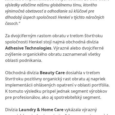
výsledky vďačíme nášmu globálnemu tímu, ktorého
výnimočná obetavosť a odhodlanie sú kľúčové pre
dlhodobý úspech spoločnosti Henkel v týchto náročných
časoch.“
Za dvojciferným rastom obratu v treťom štvrťroku
spoločnosti Henkel stojí najmä obchodná divízia
Adhesive Technologies
. Výrazné alebo dvojciferné
zvýšenie organického obratu zaznamenali všetky
oblasti podnikania.
Obchodná divízia
Beauty Care
dosiahla v treťom
štvrťroku pozitívny organický rast obratu aj napriek
implementácii ohlásených opatrení v oblasti portfólia.
K tomuto výsledku prispel jednak segment výrobkov
pre profesionálov, ako aj spotrebiteľský segment.
Divízia
Laundry & Home Care
vykázala výrazný