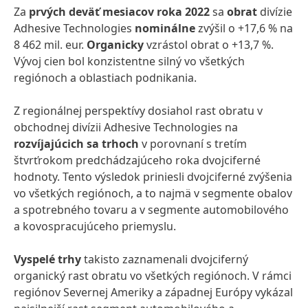
Za
prvých deväť mesiacov
roka 2022
sa
obrat
divízie
Adhesive Technologies
nominálne
zvýšil o +17,6 % na
8 462 mil. eur.
Organicky
vzrástol obrat o +13,7 %.
Vývoj cien bol konzistentne silný vo všetkých
regiónoch a oblastiach podnikania.
Z regionálnej perspektívy dosiahol rast obratu v
obchodnej divízii Adhesive Technologies na
rozvíjajúcich sa trhoch
v porovnaní s tretím
štvrťrokom predchádzajúceho roka dvojciferné
hodnoty. Tento výsledok priniesli dvojciferné zvýšenia
vo všetkých regiónoch, a to najmä v segmente obalov
a spotrebného tovaru a v segmente automobilového
a kovospracujúceho priemyslu.
Vyspelé trhy
takisto zaznamenali dvojciferný
organický rast obratu vo všetkých regiónoch. V rámci
regiónov Severnej Ameriky a západnej Európy vykázal