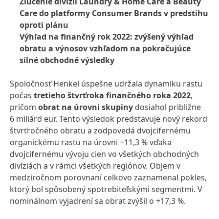
Zlúčenie divízií Laundry & Home Care a Beauty
Care do platformy Consumer Brands v predstihu
oproti plánu
Výhľad na finančný rok 2022: zvýšený výhľad
obratu a výnosov vzhľadom na pokračujúce
silné obchodné výsledky
Spoločnosť Henkel úspešne udržala dynamiku rastu
počas
tretieho štvrťroka finančného roka 2022
,
pričom
obrat na úrovni skupiny
dosiahol približne
6 miliárd eur. Tento výsledok predstavuje nový rekord
štvrťročného obratu a zodpovedá dvojcifernému
organickému rastu na úrovni +11,3 % vďaka
dvojcifernému vývoju cien vo všetkých obchodných
divíziách a v rámci všetkých regiónov. Objem v
medziročnom porovnaní celkovo zaznamenal pokles,
ktorý bol spôsobený spotrebiteľskými segmentmi. V
nominálnom vyjadrení sa obrat zvýšil o +17,3 %.