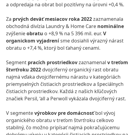
a odpredaja na obrat bol pozitívny na úrovni +0,4 %.
Za
prvých deväť mesiacov roka 2022
zaznamenala
obchodná divízia Laundry & Home Care
nominálne
zvýšenie
obratu
o +8,9 % na 5 396 mil. eur.
V
organickom vyjadrení
sme dosiahli výrazný nárast
obratu o +7,4 %, ktorý bol ťahaný cenami.
Segment
pracích prostriedkov
zaznamenal
v treťom
štvrťroku 2022
dvojciferný organický rast obratu
najmä vďaka dvojcifernému nárastu v kategóriách
priemyselných čistiacich prostriedkov a špeciálnych
čistiacich prostriedkov. Každá z našich kľúčových
značiek Persil, ‘all a Perwoll vykázala dvojciferný rast.
V segmente
výrobkov pre domácnosť
bol vývoj
organického obratu v treťom štvrťroku celkovo
stabilný, čo možno pripísať najmä pokračujúcemu
dobrému vývoju v kategórii čistiacich prostriedkov na