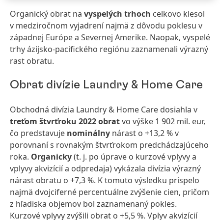
Organický obrat na
vyspelých trhoch
celkovo klesol
v medziročnom vyjadrení najmä z dôvodu poklesu v
západnej Európe a Severnej Amerike. Naopak, vyspelé
trhy ázijsko-pacifického regiónu zaznamenali výrazný
rast obratu.
Obrat divízie Laundry & Home Care
Obchodná divízia Laundry & Home Care dosiahla v
treťom štvrťroku 2022 obrat
vo výške 1 902 mil. eur,
čo predstavuje
nominálny
nárast o +13,2 % v
porovnaní s rovnakým štvrťrokom predchádzajúceho
roka.
Organicky
(t. j. po úprave o kurzové vplyvy a
vplyvy akvizícií a odpredaja) vykázala divízia výrazný
nárast obratu o +7,3 %. K tomuto výsledku prispelo
najmä dvojciferné percentuálne zvýšenie cien, pričom
z hľadiska objemov bol zaznamenaný pokles.
Kurzové vplyvy zvýšili obrat o +5,5 %. Vplyv akvizícií