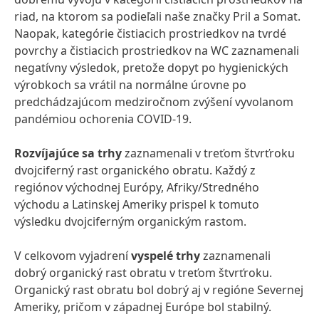
riad, na ktorom sa podieľali naše značky Pril a Somat.
Naopak, kategórie čistiacich prostriedkov na tvrdé
povrchy a čistiacich prostriedkov na WC zaznamenali
negatívny výsledok, pretože dopyt po hygienických
výrobkoch sa vrátil na normálne úrovne po
predchádzajúcom medziročnom zvýšení vyvolanom
pandémiou ochorenia COVID-19.
Rozvíjajúce sa trhy
zaznamenali v treťom štvrťroku
dvojciferný rast organického obratu. Každý z
regiónov východnej Európy, Afriky/Stredného
východu a Latinskej Ameriky prispel k tomuto
výsledku dvojciferným organickým rastom.
V celkovom vyjadrení
vyspelé trhy
zaznamenali
dobrý organický rast obratu v treťom štvrťroku.
Organický rast obratu bol dobrý aj v regióne Severnej
Ameriky, pričom v západnej Európe bol stabilný.