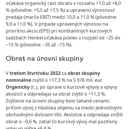
očakáva organický rast obratu v rozsahu +7,0 až +8,0
%
(pôvodne: +5,5 až +7,5 %) a upravenú výnosnosť
predaja
(marža EBIT) medzi 10,0 a 11,0 %
(pôvodne:
9,0 a 11,0 %). V prípade upravených výnosov na
prioritnú akciu
(EPS) pri konštantných kurzových
sadzbách Henkel očakáva pokles v rozpätí od −25 do
−15 %
(pôvodne: –35 až –15 %).
Obrat na úrovni skupiny
V
treťom
štvrťroku 2022
sa
obrat skupiny
nominálne
zvýšil o +17,3 % na 5 976 mil. eur.
Organicky
(t. j. po úprave o kurzové vplyvy a vplyvy
akvizícií a odpredaja) sa obrat zvýšil o +11,3 %.
Zvýšenie na úrovni skupiny bolo ťahané cenami,
pričom vývoj z hľadiska objemu sa medzi jednotlivými
obchodnými divíziami líšil. Akvizície a odpredaje znížili
obrat o –0,6 %, zatiaľ čo kurzový vývoj mal pozitívny
vplyv vo výške +6,6 %.