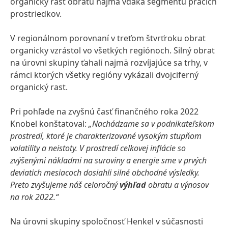
organický rast obratu najmä vďaka segmentu pracích
prostriedkov.
V regionálnom porovnaní v treťom štvrťroku obrat
organicky vzrástol vo všetkých regiónoch. Silný obrat
na úrovni skupiny ťahali najmä rozvíjajúce sa trhy, v
rámci ktorých všetky regióny vykázali dvojciferný
organický rast.
Pri pohľade na zvyšnú časť finančného roka 2022
Knobel konštatoval:
„Nachádzame sa v podnikateľskom
prostredí, ktoré je charakterizované vysokým stupňom
volatility a neistoty. V prostredí celkovej inflácie so
zvýšenými nákladmi na suroviny a energie sme v prvých
deviatich mesiacoch dosiahli silné obchodné výsledky.
Preto zvyšujeme náš celoročný
výhľad
obratu a výnosov
na rok 2022.“
Na úrovni skupiny spoločnosť Henkel v súčasnosti