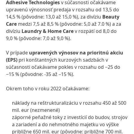
Adhesive Technologies
v súčasnosti očakávame
upravenú výnosnosť predaja v rozsahu od 13,5 do
14,5 % (pôvodne: 13,0 až 15,0 %), za divíziu
Beauty
Care
medzi 7,5 až 8,5 % (pôvodne: 5,0 až 7.0 %) a za
divíziu
Laundry & Home Care
v rozpätí od 8,0 do
9,0 % (pôvodne: 7,0 až 9,0 %).
V prípade
upravených výnosov na prioritnú akciu
(EPS)
pri konštantných kurzových sadzbách v
súčasnosti očakávame pokles v rozsahu od −25 do
−15 % (pôvodne: -35 až –15 %).
Okrem toho v roku 2022 očakávame:
náklady na reštrukturalizáciu v rozsahu 450 až 500
mil. eur
(nezmenené)
záporné peňažné toky z investícií do budov, strojov
a zariadení a do nehmotného majetku vo výške
približne 650 mil. eur
(pôvodne: približne 700 mil.