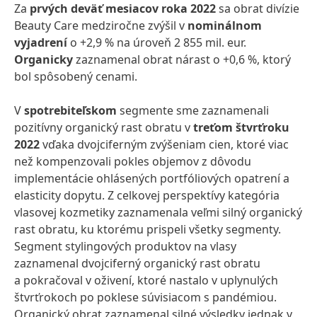
Za
prvých deväť mesiacov roka 2022
sa obrat divízie
Beauty Care medziročne zvýšil v
nominálnom
vyjadrení
o +2,9 % na úroveň 2 855 mil. eur.
Organicky
zaznamenal obrat nárast o
+0,6 %, ktorý
bol spôsobený cenami.
V
spotrebiteľskom
segmente
sme zaznamenali
pozitívny organický rast obratu v
treťom štvrťroku
2022
vďaka dvojciferným zvýšeniam cien, ktoré viac
než kompenzovali pokles objemov z dôvodu
implementácie ohlásených portfóliových opatrení a
elasticity dopytu. Z celkovej perspektívy kategória
vlasovej kozmetiky zaznamenala veľmi silný organický
rast obratu, ku ktorému prispeli všetky segmenty.
Segment stylingových produktov na vlasy
zaznamenal dvojciferný organický rast obratu
a pokračoval v oživení, ktoré nastalo v uplynulých
štvrťrokoch po poklese súvisiacom s pandémiou.
Organický obrat zaznamenal silné výsledky jednak v