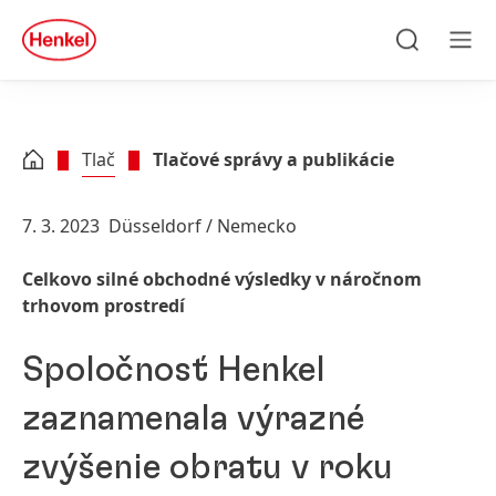
Skip to main content
Skip to footer
quick
search
Hľadať
Men
Tlač
Tlačové správy a publikácie
7. 3. 2023
Düsseldorf / Nemecko
Celkovo silné obchodné výsledky v náročnom
trhovom prostredí
Spoločnosť Henkel
zaznamenala výrazné
zvýšenie obratu v roku