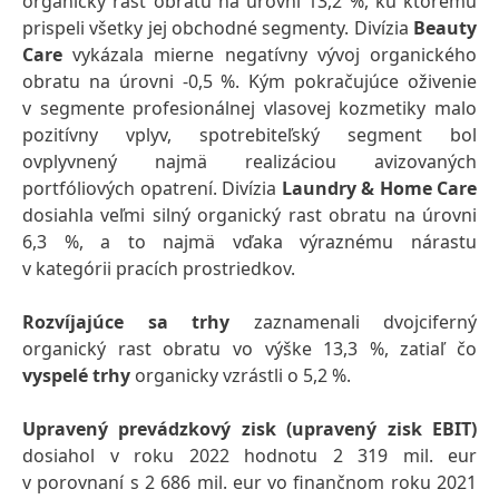
organický rast obratu na úrovni 13,2 %, ku ktorému
prispeli všetky jej obchodné segmenty. Divízia
Beauty
Care
vykázala mierne negatívny vývoj organického
obratu na úrovni -0,5 %. Kým pokračujúce oživenie
v segmente profesionálnej vlasovej kozmetiky malo
pozitívny vplyv, spotrebiteľský segment bol
ovplyvnený najmä realizáciou avizovaných
portfóliových opatrení. Divízia
Laundry & Home Care
dosiahla veľmi silný organický rast obratu na úrovni
6,3 %, a to najmä vďaka výraznému nárastu
v kategórii pracích prostriedkov.
Rozvíjajúce sa trhy
zaznamenali dvojciferný
organický rast obratu vo výške 13,3 %, zatiaľ čo
vyspelé trhy
organicky vzrástli o 5,2 %.
Upravený prevádzkový zisk
(upravený zisk EBIT)
dosiahol v roku 2022 hodnotu 2 319 mil. eur
v porovnaní s 2 686 mil. eur vo finančnom roku 2021