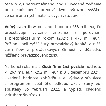
teda o 2,3 percentuálneho bodu. Uvedené zvýšenie
bolo spôsobené predovšetkým výrazne vyššími
cenami priamych materiálových vstupov.
Voľný cash flow
dosiahol hodnotu 653 mil. eur, čo
predstavuje výrazné zníženie v porovnaní
s predchádzajúcim rokom (2021: 1 478 mil. eur).
Príčinou boli vyšší čistý prevádzkový kapitál a nižší
cash flow z prevádzkových činností v dôsledku
nižšieho prevádzkového zisku.
Na konci roka mala
čistá finančná pozícia
hodnotu
-1 267 mil. eur (-292 mil. eur k 31. decembru 2021).
Uvedená hodnota zohľadňuje aj výdavky súvisiace
s programom spätného odkupu akcií, ktorý bol
spustený vo februári 2022, a výplatu dividend
v druhom štvrťroku.