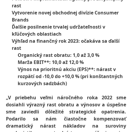
rast
Vytvorenie novej obchodnej divízie Consumer
Brands
Ďalšie posilnenie trvalej udržateľnosti v
kľúčových oblastiach
Výhľad na finančný rok 2023: očakáva sa ďalší
rast
Organický rast obratu: 1,0 až 3,0 %
Marža EBIT**: 10,0 až 12,0 %
Výnos na prioritnú akciu
(EPS)**: nárast v
rozpätí od -10,0 do +10,0 %
(pri konštantných
kurzových sadzbách)
„V priebehu veľmi náročného roka 2022 sme
dosiahli výrazný rast obratu a výnosov a úspešne
sme zaviedli dôležité strategické opatrenia.
Podarilo sa nám čiastočne kompenzovať
dramatický nárast nákladov na suroviny