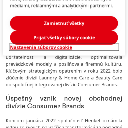
zmysluplný rast
médiami, reklamnými a analytickými partnermi.
Spoločnosť Henkel pokračovala v implementácii
svojej strategickej agendy aj napriek zložitému
Zamietnuť všetky
makroekonomickému a geopolitickému vývoju v roku
2022. Spoločnosť ďalej rozvíjala svoje obchodné
Prijať všetky súbory cookie
aktivity a portfólio značiek, zvýšila
Nastavenia súborov cookie
konkurencieschopnosť v oblasti inovácií,
udržateľnosti a digitalizácie, optimalizovala
prevádzkové modely a posilňovala firemnú kultúru.
Kľúčovým strategickým opatrením v roku 2022 bolo
zlúčenie divízií Laundry & Home Care a Beauty Care
do spoločnej integrovanej divízie Consumer Brands.
Úspešný vznik novej obchodnej
divízie Consumer Brands
Koncom januára 2022 spoločnosť Henkel oznámila
jednu zo svojich najväčších transformácií za posledné