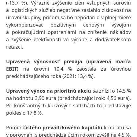
(-13,7 %). Výrazné zvýšenie cien vstupných surovín
a logistických služieb negatívne zasiahlo ziskovosť na
úrovni skupiny, pričom sa ho nepodarilo v plnej miere
vykompenzovať pozitívnym cenovým vývojom
a pokračujúcimi opatreniami na zníženie nákladov
a zvýšenie efektívnosti vo výrobe a dodávateľskom
reťazci.
Upravená výnosnosť predaja
(upravená marža
EBIT)
na úrovni 10,4 % zaostala za úrovňou
predchádzajúceho roka (2021: 13,4 %).
Upravený výnos na prioritnú akciu
sa znížil o 14,5 %
na hodnotu 3,90 eura (predchádzajúci rok: 4,56 eura).
Pri konštantných kurzových sadzbách to predstavuje
pokles o 17,8 %.
Pomer
čistého prevádzkového kapitálu
k obratu
sa
v porovnaní s predchádzajúcim rokom zvýšil na 4,5 %,