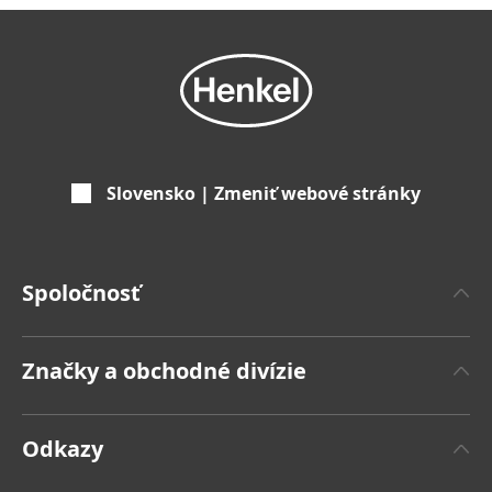
Slovensko | Zmeniť webové stránky
Spoločnosť
'O spoločnosti Henkel
Značky a obchodné divízie
Značka Henkel
Henkel Adhesive Technologies
Fakty a čísla
Odkazy
Henkel Consumer Brands