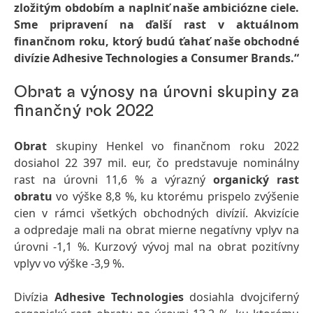
zložitým obdobím a naplniť naše ambiciózne ciele.
Sme pripravení na ďalší rast v aktuálnom
finančnom roku, ktorý budú ťahať naše obchodné
divízie Adhesive Technologies a Consumer Brands.“
Obrat a výnosy na úrovni skupiny za
finančný rok 2022
Obrat
skupiny Henkel vo finančnom roku 2022
dosiahol 22 397 mil. eur, čo predstavuje nominálny
rast na úrovni 11,6 % a výrazný
organický rast
obratu
vo výške 8,8 %, ku ktorému prispelo zvýšenie
cien v rámci všetkých obchodných divízií. Akvizície
a odpredaje mali na obrat mierne negatívny vplyv na
úrovni -1,1 %. Kurzový vývoj mal na obrat pozitívny
vplyv vo výške -3,9 %.
Divízia
Adhesive Technologies
dosiahla dvojciferný