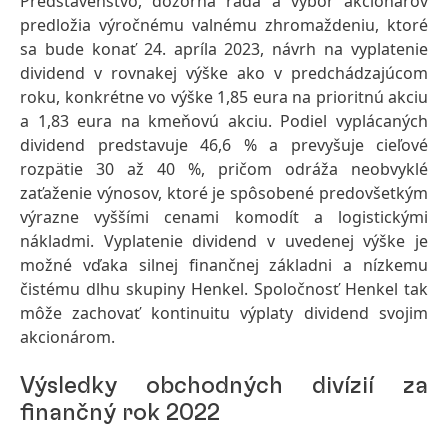
Predstavenstvo, dozorná rada a výbor akcionárov
predložia výročnému valnému zhromaždeniu, ktoré
sa bude konať 24. apríla 2023, návrh na vyplatenie
dividend v rovnakej výške ako v predchádzajúcom
roku, konkrétne vo výške 1,85 eura na prioritnú akciu
a 1,83 eura na kmeňovú akciu. Podiel vyplácaných
dividend predstavuje 46,6 % a prevyšuje cieľové
rozpätie 30 až 40 %, pričom odráža neobvyklé
zaťaženie výnosov, ktoré je spôsobené predovšetkým
výrazne vyššími cenami komodít a logistickými
nákladmi. Vyplatenie dividend v uvedenej výške je
možné vďaka silnej finančnej základni a nízkemu
čistému dlhu skupiny Henkel. Spoločnosť Henkel tak
môže zachovať kontinuitu výplaty dividend svojim
akcionárom.
Výsledky obchodných divízií za
finančný rok 2022