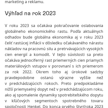
marketing a reklamu.
Výhľad na rok 2023
V roku 2023 sa očakáva pokračovanie oslabovania
globálneho ekonomického rastu. Podľa aktuálnych
odhadov bude globálna ekonomika aj v roku 2023
čeliť rastúcej inflácii v dôsledku očakávaného nárastu
nákladov na pracovnú silu a pretrvávajúcich vysokých
cien energií a komodít. V tejto súvislosti sa preto
očakáva jednociferný rast priemerných cien priamych
materiálových vstupov v porovnaní s ich priemerom
za rok 2022. Okrem toho aj úrokové sadzby
pravdepodobne ostanú výrazne vyššie než
v predchádzajúcich rokoch. Preto predpokladáme
nižší priemyselný dopyt než v predchádzajúcom roku,
ako aj spomalenie dynamiky spotrebiteľského dopytu
v kľúčových segmentoch spotrebného tovaru
spoločnosti Henkel. Do konca prvého štvrťroka 2023