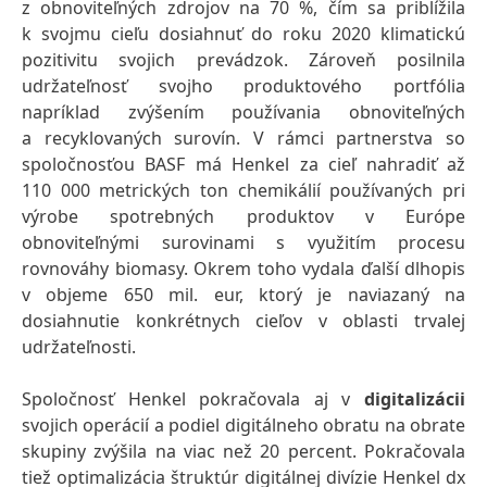
z obnoviteľných zdrojov na 70 %, čím sa priblížila
k svojmu cieľu dosiahnuť do roku 2020 klimatickú
pozitivitu svojich prevádzok. Zároveň posilnila
udržateľnosť svojho produktového portfólia
napríklad zvýšením používania obnoviteľných
a recyklovaných surovín. V rámci partnerstva so
spoločnosťou BASF má Henkel za cieľ nahradiť až
110 000 metrických ton chemikálií používaných pri
výrobe spotrebných produktov v Európe
obnoviteľnými surovinami s využitím procesu
rovnováhy biomasy. Okrem toho vydala ďalší dlhopis
v objeme 650 mil. eur, ktorý je naviazaný na
dosiahnutie konkrétnych cieľov v oblasti trvalej
udržateľnosti.
Spoločnosť Henkel pokračovala aj v
digitalizácii
svojich operácií a podiel digitálneho obratu na obrate
skupiny zvýšila na viac než 20 percent. Pokračovala
tiež optimalizácia štruktúr digitálnej divízie Henkel dx