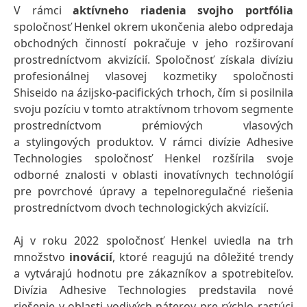
V rámci
aktívneho riadenia svojho portfólia
spoločnosť Henkel okrem
ukončenia alebo odpredaja
obchodných činností pokračuje v jeho rozširovaní
prostredníctvom akvizícií. Spoločnosť získala divíziu
profesionálnej vlasovej kozmetiky spoločnosti
Shiseido na ázijsko-pacifických trhoch, čím si posilnila
svoju pozíciu v tomto atraktívnom trhovom segmente
prostredníctvom prémiových vlasových
a stylingových produktov. V rámci divízie Adhesive
Technologies spoločnosť Henkel rozšírila svoje
odborné znalosti v oblasti inovatívnych technológií
pre povrchové úpravy a tepelnoregulačné riešenia
prostredníctvom dvoch technologických akvizícií.
Aj v roku 2022 spoločnosť Henkel uviedla na trh
množstvo
inovácií
, ktoré reagujú na dôležité trendy
a vytvárajú hodnotu pre zákazníkov a spotrebiteľov.
Divízia Adhesive Technologies predstavila nové
riešenie v oblasti vodivých náterov pre rýchlo rastúci