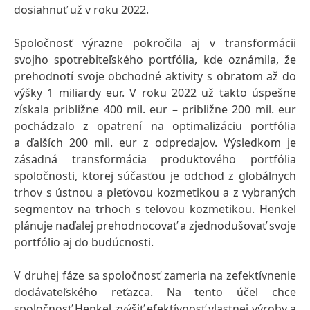
dosiahnuť už v roku 2022.
Spoločnosť výrazne pokročila aj v transformácii
svojho spotrebiteľského portfólia, kde oznámila, že
prehodnotí svoje obchodné aktivity s obratom až do
výšky 1 miliardy eur. V roku 2022 už takto úspešne
získala približne 400 mil. eur – približne 200 mil. eur
pochádzalo z opatrení na optimalizáciu portfólia
a ďalších 200 mil. eur z odpredajov. Výsledkom je
zásadná transformácia produktového portfólia
spoločnosti, ktorej súčasťou je odchod z globálnych
trhov s ústnou a pleťovou kozmetikou a z vybraných
segmentov na trhoch s telovou kozmetikou. Henkel
plánuje naďalej prehodnocovať a zjednodušovať svoje
portfólio aj do budúcnosti.
V druhej fáze sa spoločnosť zameria na zefektívnenie
dodávateľského reťazca. Na tento účel chce
spoločnosť Henkel zvýšiť efektívnosť vlastnej výroby a