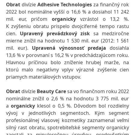
Obrat
divízie
Adhesive Technologies
za finančný rok
2022 bol nominálne vyšší o 16,6 % a dosiahol 11 242
mil. eur, pričom
organicky
vzrástol o 13,2 %.
K zvýšeniu obratu prispelo dvojciferné tempo rastu
cien.
Upravený prevádzkový zisk
sa medziročne
mierne znížil na hodnotu 1 530 mil. eur (2012: 1 561
mil. eur).
Upravená výnosnosť predaja
dosiahla
13,6 % v porovnaní s 16,2 % v predchádzajúcom roku.
Hlavnou príčinou bolo zníženie hrubej marže, na
ktorú malo negatívny vplyv výrazné zvýšenie cien
priamych materiálových vstupov.
Obrat
divízie
Beauty Care
sa vo finančnom roku 2022
nominálne znížil o 2,6 % na hodnotu 3 775 mil. eur
a
organicky
klesol o 0,5 %. Dôvodom bol rozdielny
vývoj v jednotlivých segmentoch. Kým segment
profesionálnej vlasovej kozmetiky zaznamenal veľmi
silný rast obratu, spotrebiteľské segmenty organicky
zaostali za minuloročnou úrovňou, predovšetkým