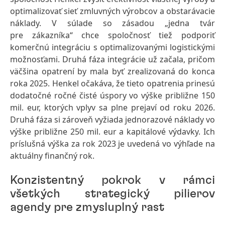
optimalizovať sieť zmluvných výrobcov a obstarávacie
náklady. V súlade so zásadou „jedna tvár
pre zákazníka“ chce spoločnosť tiež podporiť
komerčnú integráciu s optimalizovanými logistickými
možnosťami. Druhá fáza integrácie už začala, pričom
väčšina opatrení by mala byť zrealizovaná do konca
roka 2025. Henkel očakáva, že tieto opatrenia prinesú
dodatočné ročné čisté úspory vo výške približne 150
mil. eur, ktorých vplyv sa plne prejaví od roku 2026.
Druhá fáza si zároveň vyžiada jednorazové náklady vo
výške približne 250 mil. eur a kapitálové výdavky. Ich
príslušná výška za rok 2023 je uvedená vo výhľade na
aktuálny finančný rok.
Konzistentný pokrok v rámci
všetkých strategický pilierov
agendy pre zmysluplný rast