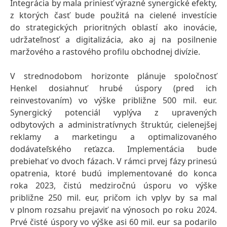
Integrácia by mala priniesť výrazné synergické efekty,
z ktorých časť bude použitá na cielené investície
do strategických prioritných oblastí ako inovácie,
udržateľnosť a digitalizácia, ako aj na posilnenie
maržového a rastového profilu obchodnej divízie.
V strednodobom horizonte plánuje spoločnosť
Henkel dosiahnuť hrubé úspory
(pred ich
reinvestovaním) vo výške približne 500 mil. eur.
Synergický potenciál vyplýva z upravených
odbytových a administratívnych štruktúr, cielenejšej
reklamy a marketingu a optimalizovaného
dodávateľského reťazca. Implementácia bude
prebiehať vo dvoch fázach. V rámci prvej fázy prinesú
opatrenia, ktoré budú implementované do konca
roka 2023, čistú medziročnú úsporu vo výške
približne 250 mil. eur, pričom ich vplyv by sa mal
v plnom rozsahu prejaviť na výnosoch po roku 2024.
Prvé čisté úspory vo výške asi 60 mil. eur sa podarilo