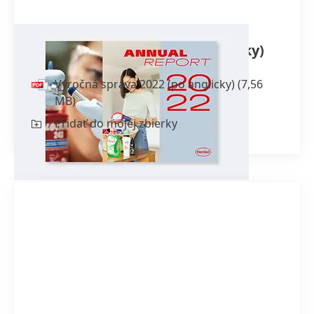
Výročná správa 2022
(po anglicky)
Výročná správa 2022
(po anglicky)
(7,56
MB)
Pridať do mojej zbierky