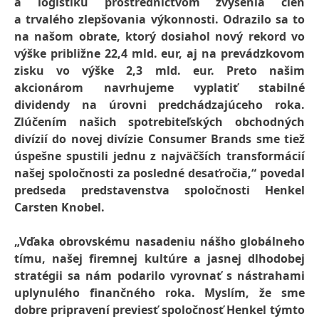
a logistiku prostredníctvom zvýšenia cien
a trvalého zlepšovania výkonnosti.
Odrazilo sa to
na našom obrate, ktorý dosiahol nový rekord vo
výške približne 22,4 mld. eur, aj na prevádzkovom
zisku vo výške 2,3 mld. eur.
Preto našim
akcionárom navrhujeme vyplatiť stabilné
dividendy na úrovni predchádzajúceho roka.
Zlúčením našich spotrebiteľských obchodných
divízií do novej divízie Consumer Brands sme tiež
úspešne spustili jednu z najväčších transformácií
našej spoločnosti za posledné desaťročia,“ povedal
predseda predstavenstva spoločnosti Henkel
Carsten Knobel.
„Vďaka obrovskému nasadeniu nášho globálneho
tímu, našej firemnej kultúre a jasnej dlhodobej
stratégii sa nám podarilo vyrovnať s nástrahami
uplynulého finančného roka.
Myslím, že sme
dobre pripravení previesť spoločnosť Henkel týmto