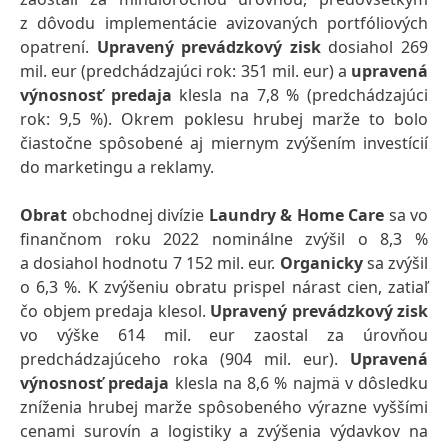
z dôvodu implementácie avizovaných portfóliových
opatrení.
Upravený prevádzkový zisk
dosiahol 269
mil. eur (predchádzajúci rok: 351 mil. eur) a
upravená
výnosnosť predaja
klesla na 7,8 % (predchádzajúci
rok: 9,5 %). Okrem poklesu hrubej marže to bolo
čiastočne spôsobené aj miernym zvýšením investícií
do marketingu a reklamy.
Obrat
obchodnej divízie
Laundry & Home Care
sa vo
finančnom roku 2022 nominálne zvýšil o 8,3 %
a dosiahol hodnotu 7 152 mil. eur.
Organicky
sa zvýšil
o 6,3 %. K zvýšeniu obratu prispel nárast cien, zatiaľ
čo objem predaja klesol.
Upravený prevádzkový zisk
vo výške 614 mil. eur zaostal za úrovňou
predchádzajúceho roka (904 mil. eur).
Upravená
výnosnosť predaja
klesla na 8,6 % najmä v dôsledku
zníženia hrubej marže spôsobeného výrazne vyššími
cenami surovín a logistiky a zvýšenia výdavkov na