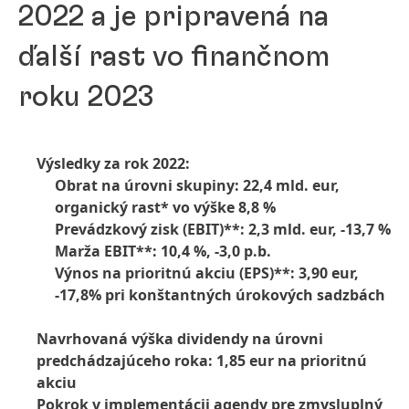
2022 a je pripravená na
ďalší rast vo finančnom
roku 2023
Výsledky za rok 2022:
Obrat na úrovni skupiny: 22,4 mld. eur,
organický rast* vo výške 8,8 %
Prevádzkový zisk
(EBIT)**: 2,3 mld. eur, -13,7 %
Marža EBIT**: 10,4 %, -3,0 p.b.
Výnos na prioritnú akciu
(EPS)**: 3,90 eur,
-17,8% pri konštantných úrokových sadzbách
Navrhovaná výška dividendy na úrovni
predchádzajúceho roka: 1,85 eur na prioritnú
akciu
Pokrok v implementácii agendy pre zmysluplný