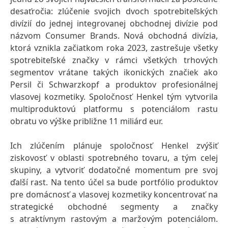
desaťročia: zlúčenie svojich dvoch spotrebiteľských
divízií do jednej integrovanej obchodnej divízie pod
názvom Consumer Brands. Nová obchodná divízia,
ktorá vznikla začiatkom roka 2023, zastrešuje všetky
spotrebiteľské značky v rámci všetkých trhových
segmentov vrátane takých ikonických značiek ako
Persil či Schwarzkopf a produktov profesionálnej
vlasovej kozmetiky. Spoločnosť Henkel tým vytvorila
multiproduktovú platformu s potenciálom rastu
obratu vo výške približne 11 miliárd eur.
Ich zlúčením plánuje spoločnosť Henkel zvýšiť
ziskovosť v oblasti spotrebného tovaru, a tým celej
skupiny, a vytvoriť dodatočné momentum pre svoj
ďalší rast. Na tento účel sa bude portfólio produktov
pre domácnosť a vlasovej kozmetiky koncentrovať na
strategické obchodné segmenty a značky
s atraktívnym rastovým a maržovým potenciálom.