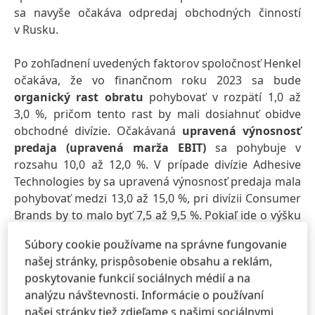
sa navyše očakáva odpredaj obchodných činností
v Rusku.
Po zohľadnení uvedených faktorov spoločnosť Henkel
očakáva, že vo finančnom roku 2023 sa bude
organický rast obratu
pohybovať v rozpätí 1,0 až
3,0 %, pričom tento rast by mali dosiahnuť obidve
obchodné divízie. Očakávaná
upravená výnosnosť
predaja
(upravená marža EBIT)
sa pohybuje v
rozsahu 10,0 až 12,0 %. V prípade divízie Adhesive
Technologies by sa upravená výnosnosť predaja mala
pohybovať medzi 13,0 až 15,0 %, pri divízii Consumer
Brands by to malo byť 7,5 až 9,5 %. Pokiaľ ide o výšku
upravených výnosov na prioritnú akciu
(EPS)
pri
Súbory cookie používame na správne fungovanie
konštantných kurzových sadzbách, spoločnosť
našej stránky, prispôsobenie obsahu a reklám,
Henkel očakáva vývoj v rozpätí -10,0 až +10,0 %.
poskytovanie funkcií sociálnych médií a na
analýzu návštevnosti. Informácie o používaní
Úspešná implementácia agendy pre
našej stránky tiež zdieľame s našimi sociálnymi