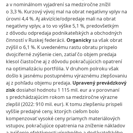
a v nominálnom vyjadrení sa medziročne znížil
o 3,3 %. Kurzový vývoj mal na obrat negatívny vplyv na
úrovni 4,4 %. Aj akvizície/odpredaje mali na obrat
negatívny vplyv, a to vo výške 5,1 %, predovšetkým
z dôvodu odpredaja podnikateľských a obchodných
činností v Ruskej federácii.
Organicky
sa však obrat
zvýšil o 6,1 %. K uvedenému rastu obratu prispelo
dvojciferné zvýšenie cien, zatiaľ čo objem predaja
klesol čiastočne aj z dôvodu pokračujúcich opatrení
na optimalizáciu portfólia. V druhom polroku však
došlo k jasnému postupnému výraznému zlepšovaniu
aj z pohľadu objemu predaja.
Upravený prevádzkový
zisk
dosiahol hodnotu 1 115 mil. eur a v porovnaní
s predchádzajúcim rokom sa medziročne výrazne
zlepšil (2022: 910 mil. eur). K tomu zlepšeniu prispeli
vyššie predajné ceny, ktorých cieľom bolo
kompenzovať vysoké ceny priamych materiálových
vstupov, pokračujúce opatrenia na zníženie nákladov
a zvýšenie efektívnosti výrobného a dodávateľského