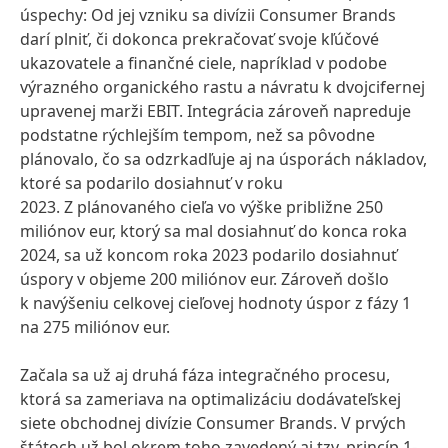
úspechy: Od jej vzniku sa divízii Consumer Brands
darí plniť, či dokonca prekračovať svoje kľúčové
ukazovatele a finančné ciele, napríklad v podobe
výrazného organického rastu a návratu k dvojcifernej
upravenej marži EBIT. Integrácia zároveň napreduje
podstatne rýchlejším tempom, než sa pôvodne
plánovalo, čo sa odzrkadľuje aj na úsporách nákladov,
ktoré sa podarilo dosiahnuť v roku
2023. Z plánovaného cieľa vo výške približne 250
miliónov eur, ktorý sa mal dosiahnuť do konca roka
2024, sa už koncom roka 2023 podarilo dosiahnuť
úspory v objeme 200 miliónov eur. Zároveň došlo
k navýšeniu celkovej cieľovej hodnoty úspor z fázy 1
na 275 miliónov eur.
Začala sa už aj druhá fáza integračného procesu,
ktorá sa zameriava na optimalizáciu dodávateľskej
siete obchodnej divízie Consumer Brands. V prvých
štátoch už bol okrem toho zavedený aj tzv. princíp 1-