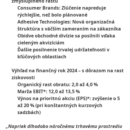
zmysluplného rastu
Consumer Brands: Zlúčenie napreduje
rýchlejšie, než bolo plánované
Adhesive Technologies: Nová organizačná
štruktúra s väčším zameraním na zákazníka
Obidve obchodné divízie sa posilnili vďaka
cieleným akvizíciám
Ďalšie posilnenie trvalej udržateľnosti v
kľúčových oblastiach
Výhľad na finančný rok 2024 – s dôrazom na rast
ziskovosti
Organický rast obratu: 2,0 až 4,0 %
Marža EBIT*: 12,0 až 13,5 %
Výnos na prioritnú akciu
(EPS)*: zvýšenie o 5
až 20 %
(pri konštantných kurzových
sadzbách)
„Napriek dlhodobo náročnému trhovému prostrediu