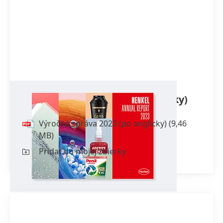
Výročná správa 2023
(po anglicky)
Výročná správa 2023
(po anglicky)
(9,46
MB)
Pridať do mojej zbierky