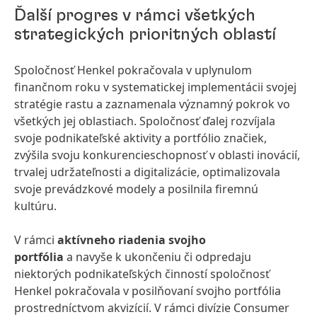
Ďalší progres v rámci všetkých
strategických prioritných oblastí
Spoločnosť Henkel pokračovala v uplynulom
finančnom roku v systematickej implementácii svojej
stratégie rastu a zaznamenala významný pokrok vo
všetkých jej oblastiach. Spoločnosť ďalej rozvíjala
svoje podnikateľské aktivity a portfólio značiek,
zvýšila svoju konkurencieschopnosť v oblasti inovácií,
trvalej udržateľnosti a digitalizácie, optimalizovala
svoje prevádzkové modely a posilnila firemnú
kultúru.
V rámci
aktívneho riadenia svojho
portfólia
a navyše k ukončeniu či odpredaju
niektorých podnikateľských činností spoločnosť
Henkel pokračovala v posilňovaní svojho portfólia
prostredníctvom akvizícií. V rámci divízie Consumer