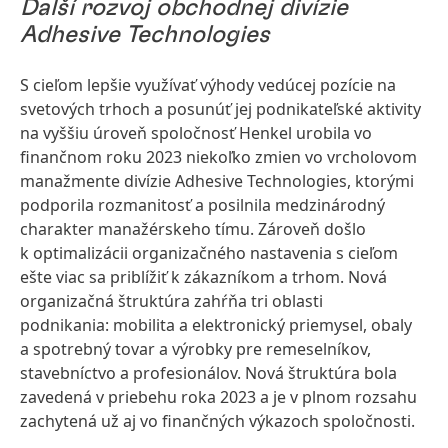
Ďalší rozvoj obchodnej divízie
Adhesive Technologies
S cieľom lepšie využívať výhody vedúcej pozície na
svetových trhoch a posunúť jej podnikateľské aktivity
na vyššiu úroveň spoločnosť Henkel urobila vo
finančnom roku 2023 niekoľko zmien vo vrcholovom
manažmente divízie Adhesive Technologies, ktorými
podporila rozmanitosť a posilnila medzinárodný
charakter manažérskeho tímu. Zároveň došlo
k optimalizácii organizačného nastavenia s cieľom
ešte viac sa priblížiť k zákazníkom a trhom. Nová
organizačná štruktúra zahŕňa tri oblasti
podnikania: mobilita a elektronický priemysel, obaly
a spotrebný tovar a výrobky pre remeselníkov,
stavebníctvo a profesionálov. Nová štruktúra bola
zavedená v priebehu roka 2023 a je v plnom rozsahu
zachytená už aj vo finančných výkazoch spoločnosti.