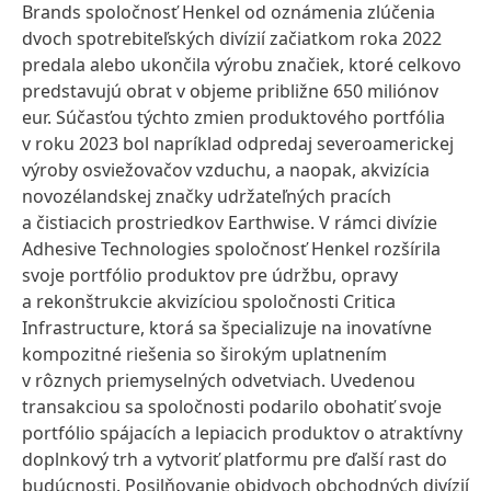
Brands spoločnosť Henkel od oznámenia zlúčenia
dvoch spotrebiteľských divízií začiatkom roka 2022
predala alebo ukončila výrobu značiek, ktoré celkovo
predstavujú obrat v objeme približne 650 miliónov
eur. Súčasťou týchto zmien produktového portfólia
v roku 2023 bol napríklad odpredaj severoamerickej
výroby osviežovačov vzduchu, a naopak, akvizícia
novozélandskej značky udržateľných pracích
a čistiacich prostriedkov Earthwise. V rámci divízie
Adhesive Technologies spoločnosť Henkel rozšírila
svoje portfólio produktov pre údržbu, opravy
a rekonštrukcie akvizíciou spoločnosti Critica
Infrastructure, ktorá sa špecializuje na inovatívne
kompozitné riešenia so širokým uplatnením
v rôznych priemyselných odvetviach. Uvedenou
transakciou sa spoločnosti podarilo obohatiť svoje
portfólio spájacích a lepiacich produktov o atraktívny
doplnkový trh a vytvoriť platformu pre ďalší rast do
budúcnosti. Posilňovanie obidvoch obchodných divízií