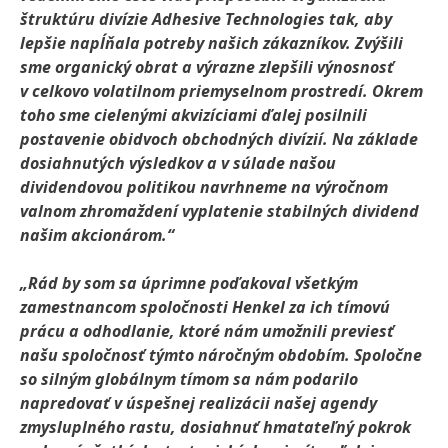
štruktúru divízie Adhesive Technologies tak, aby
lepšie napĺňala potreby našich zákazníkov. Zvýšili
sme organický obrat a výrazne zlepšili výnosnosť
v celkovo volatilnom priemyselnom prostredí. Okrem
toho sme cielenými akvizíciami ďalej posilnili
postavenie obidvoch obchodných divízií. Na základe
dosiahnutých výsledkov a v súlade našou
dividendovou politikou navrhneme na výročnom
valnom zhromaždení vyplatenie stabilných dividend
našim akcionárom.“
„Rád by som sa úprimne poďakoval všetkým
zamestnancom spoločnosti Henkel za ich tímovú
prácu a odhodlanie, ktoré nám umožnili previesť
našu spoločnosť týmto náročným obdobím. Spoločne
so silným globálnym tímom sa nám podarilo
napredovať v úspešnej realizácii našej agendy
zmysluplného rastu, dosiahnuť hmatateľný pokrok