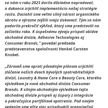
sa nám v roku 2023 darilo dôsledne napredovať,
a dokonca zrýchliť implementáciu našej stratégie
rastu. Dosiahli sme veľmi silný nárast organického
obratu a výrazne zvýšili svoju ziskovosť. Tým sa nám
podarilo prekročiť výhľad, ktorý sme predstavili na
začiatku roka. K úspešnému vývoju prispeli obidve
obchodné divízie, Adhesive Technologies aj
Consumer Brands,“
povedal predseda
predstavenstva spoločnosti Henkel Carsten
Knobel.
„Zároveň sme oproti pôvodným plánom urýchlili
zlúčenie našich dvoch bývalých spotrebiteľských
divízií, Laundry & Home Care a Beauty Care, ktorého
výsledkom je nová obchodná divízia Consumer
Brands. K silným obchodným výsledkom tejto
obchodnej divízie prispeli aj úspory z integrácie
a pokračujúce portfóliové opatrenia. Pod novým
vedením sme ešte viac prispôsobili organizačnú