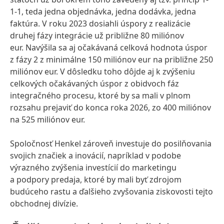
1-1, teda jedna objednávka, jedna dodávka, jedna
faktúra. V roku 2023 dosiahli úspory z realizácie
druhej fázy integrácie už približne 80 miliónov
eur. Navýšila sa aj očakávaná celková hodnota úspor
z fázy 2 z minimálne 150 miliónov eur na približne 250
miliónov eur. V dôsledku toho dôjde aj k zvýšeniu
celkových očakávaných úspor z obidvoch fáz
integračného procesu, ktoré by sa mali v plnom
rozsahu prejaviť do konca roka 2026, zo 400 miliónov
na 525 miliónov eur.
Spoločnosť Henkel zároveň investuje do posilňovania
svojich značiek a inovácií, napríklad v podobe
výrazného zvýšenia investícií do marketingu
a podpory predaja, ktoré by mali byť zdrojom
budúceho rastu a ďalšieho zvyšovania ziskovosti tejto
obchodnej divízie.