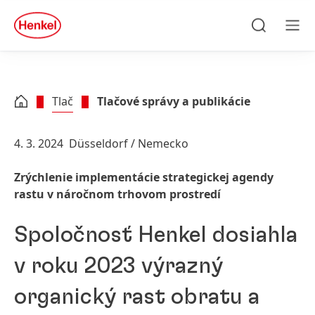
Skip to main content
Skip to footer
quick
search
Hľadať
Men
Tlač
Tlačové správy a publikácie
4. 3. 2024
Düsseldorf / Nemecko
Zrýchlenie implementácie strategickej agendy
rastu v náročnom trhovom prostredí
Spoločnosť Henkel dosiahla
v roku 2023 výrazný
organický rast obratu a