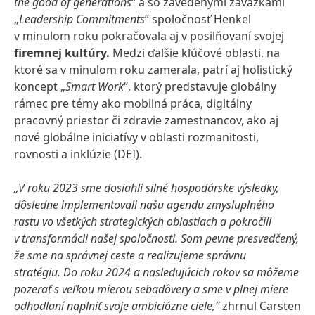
the good of generations
“ a so zavedenými záväzkami
„
Leadership Commitments
“ spoločnosť Henkel
v minulom roku pokračovala aj v posilňovaní svojej
firemnej kultúry.
Medzi ďalšie kľúčové oblasti, na
ktoré sa v minulom roku zamerala, patrí aj holistický
koncept „
Smart Work
“, ktorý predstavuje globálny
rámec pre témy ako mobilná práca, digitálny
pracovný priestor či zdravie zamestnancov, ako aj
nové globálne iniciatívy v oblasti rozmanitosti,
rovnosti a inklúzie (DEI).
„V roku 2023 sme dosiahli silné hospodárske výsledky,
dôsledne implementovali našu agendu zmysluplného
rastu vo všetkých strategických oblastiach a pokročili
v transformácii našej spoločnosti. Som pevne presvedčený,
že sme na správnej ceste a realizujeme správnu
stratégiu. Do roku 2024 a nasledujúcich rokov sa môžeme
pozerať s veľkou mierou sebadôvery a sme v plnej miere
odhodlaní naplniť svoje ambiciózne ciele,“
zhrnul Carsten