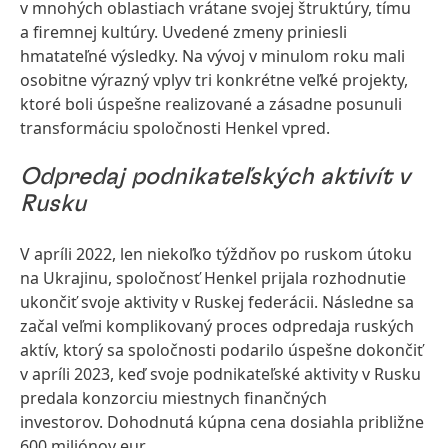
v mnohých oblastiach vrátane svojej štruktúry, tímu
a firemnej kultúry. Uvedené zmeny priniesli
hmatateľné výsledky. Na vývoj v minulom roku mali
osobitne výrazný vplyv tri konkrétne veľké projekty,
ktoré boli úspešne realizované a zásadne posunuli
transformáciu spoločnosti Henkel vpred.
Odpredaj podnikateľských aktivít v
Rusku
V apríli 2022, len niekoľko týždňov po ruskom útoku
na Ukrajinu, spoločnosť Henkel prijala rozhodnutie
ukončiť svoje aktivity v Ruskej federácii. Následne sa
začal veľmi komplikovaný proces odpredaja ruských
aktív, ktorý sa spoločnosti podarilo úspešne dokončiť
v apríli 2023, keď svoje podnikateľské aktivity v Rusku
predala konzorciu miestnych finančných
investorov. Dohodnutá kúpna cena dosiahla približne
600 miliónov eur.