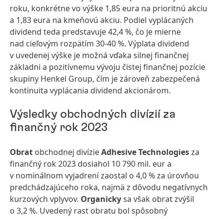
roku, konkrétne vo výške 1,85 eura na prioritnú akciu
a 1,83 eura na kmeňovú akciu. Podiel vyplácaných
dividend teda predstavuje 42,4 %, čo je mierne
nad cieľovým rozpätím 30-40 %. Výplata dividend
v uvedenej výške je možná vďaka silnej finančnej
základni a pozitívnemu vývoju čistej finančnej pozície
skupiny Henkel Group, čím je zároveň zabezpečená
kontinuita vyplácania dividend akcionárom.
Výsledky obchodných divízií za
finančný rok 2023
Obrat
obchodnej divízie
Adhesive Technologies
za
finančný rok 2023 dosiahol 10 790 mil. eur a
v nominálnom vyjadrení zaostal o 4,0 % za úrovňou
predchádzajúceho roka, najmä z dôvodu negatívnych
kurzových vplyvov.
Organicky
sa však obrat zvýšil
o 3,2 %. Uvedený rast obratu bol spôsobný