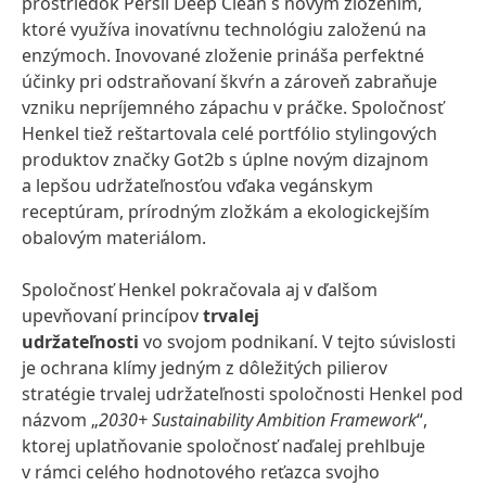
prostriedok Persil Deep Clean s novým zložením,
ktoré využíva inovatívnu technológiu založenú na
enzýmoch. Inovované zloženie prináša perfektné
účinky pri odstraňovaní škvŕn a zároveň zabraňuje
vzniku nepríjemného zápachu v práčke. Spoločnosť
Henkel tiež reštartovala celé portfólio stylingových
produktov značky Got2b s úplne novým dizajnom
a lepšou udržateľnosťou vďaka vegánskym
receptúram, prírodným zložkám a ekologickejším
obalovým materiálom.
Spoločnosť Henkel pokračovala aj v ďalšom
upevňovaní princípov
trvalej
udržateľnosti
vo svojom podnikaní. V tejto súvislosti
je ochrana klímy jedným z dôležitých pilierov
stratégie trvalej udržateľnosti spoločnosti Henkel pod
názvom „
2030+ Sustainability Ambition Framework
“,
ktorej uplatňovanie spoločnosť naďalej prehlbuje
v rámci celého hodnotového reťazca svojho