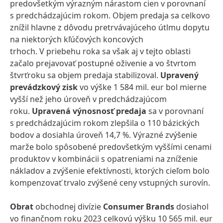
predovšetkým výrazným nárastom cien v porovnaní
s predchádzajúcim rokom. Objem predaja sa celkovo
znížil hlavne z dôvodu pretrvávajúceho útlmu dopytu
na niektorých kľúčových koncových
trhoch. V priebehu roka sa však aj v tejto oblasti
začalo prejavovať postupné oživenie a vo štvrtom
štvrťroku sa objem predaja stabilizoval.
Upravený
prevádzkový zisk
vo výške 1 584 mil. eur bol mierne
vyšší než jeho úroveň v predchádzajúcom
roku.
Upravená výnosnosť predaja
sa v porovnaní
s predchádzajúcim rokom zlepšila o 110 bázických
bodov a dosiahla úroveň 14,7 %. Výrazné zvýšenie
marže bolo spôsobené predovšetkým vyššími cenami
produktov v kombinácii s opatreniami na zníženie
nákladov a zvýšenie efektívnosti, ktorých cieľom bolo
kompenzovať trvalo zvýšené ceny vstupných surovín.
Obrat
obchodnej divízie
Consumer Brands
dosiahol
vo finančnom roku 2023 celkovú výšku 10 565 mil. eur