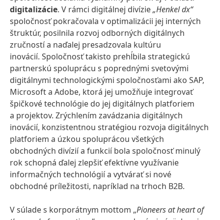
digitalizácie
. V rámci digitálnej divízie
„Henkel dx“
spoločnosť pokračovala v optimalizácii jej interných
štruktúr, posilnila rozvoj odborných digitálnych
zručností a naďalej presadzovala kultúru
inovácií. Spoločnosť takisto prehĺbila strategickú
partnerskú spoluprácu s poprednými svetovými
digitálnymi technologickými spoločnosťami ako SAP,
Microsoft a Adobe, ktorá jej umožňuje integrovať
špičkové technológie do jej digitálnych platforiem
a projektov. Zrýchlením zavádzania digitálnych
inovácií, konzistentnou stratégiou rozvoja digitálnych
platforiem a úzkou spoluprácou všetkých
obchodných divízií a funkcií bola spoločnosť minulý
rok schopná ďalej zlepšiť efektívne využívanie
informačných technológií a vytvárať si nové
obchodné príležitosti, napríklad na trhoch B2B.
V súlade s korporátnym mottom „
Pioneers at heart of