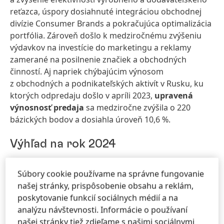
reťazca, úspory dosiahnuté integráciou obchodnej
divízie Consumer Brands a pokračujúca optimalizácia
portfólia. Zároveň došlo k medziročnému zvýšeniu
výdavkov na investície do marketingu a reklamy
zamerané na posilnenie značiek a obchodných
činností. Aj napriek chýbajúcim výnosom
z obchodných a podnikateľských aktivít v Rusku, ku
ktorých odpredaju došlo v apríli 2023,
upravená
výnosnosť predaja
sa medziročne zvýšila o 220
bázických bodov a dosiahla úroveň 10,6 %.
Výhľad na rok 2024
V roku 2024 sa očakáva mierny rast svetovej
Súbory cookie používame na správne fungovanie
hospodárskej produkcie. Výsledkom by malo byť aj
našej stránky, prispôsobenie obsahu a reklám,
mierne zvýšenie dopytu na priemyselných a
poskytovanie funkcií sociálnych médií a na
spotrebiteľských trhoch v kľúčových segmentoch
analýzu návštevnosti. Informácie o používaní
spotrebného tovaru spoločnosti Henkel. Podľa
našej stránky tiež zdieľame s našimi sociálnymi