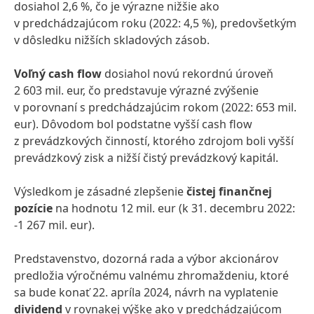
dosiahol 2,6 %, čo je výrazne nižšie ako
v predchádzajúcom roku (2022: 4,5 %), predovšetkým
v dôsledku nižších skladových zásob.
Voľný cash flow
dosiahol novú rekordnú úroveň
2 603 mil. eur, čo predstavuje výrazné zvýšenie
v porovnaní s predchádzajúcim rokom (2022: 653 mil.
eur). Dôvodom bol podstatne vyšší cash flow
z prevádzkových činností, ktorého zdrojom boli vyšší
prevádzkový zisk a nižší čistý prevádzkový kapitál.
Výsledkom je zásadné zlepšenie
čistej finančnej
pozície
na hodnotu 12 mil. eur (k 31. decembru 2022:
-1 267 mil. eur).
Predstavenstvo, dozorná rada a výbor akcionárov
predložia výročnému valnému zhromaždeniu, ktoré
sa bude konať 22. apríla 2024, návrh na vyplatenie
dividend
v rovnakej výške ako v predchádzajúcom