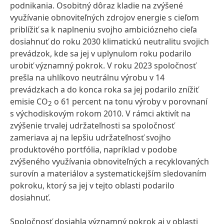
podnikania. Osobitný dôraz kladie na zvýšené
využívanie obnoviteľných zdrojov energie s cieľom
priblížiť sa k naplneniu svojho ambiciózneho cieľa
dosiahnuť do roku 2030 klimatickú neutralitu svojich
prevádzok, kde sa jej v uplynulom roku podarilo
urobiť významný pokrok. V roku 2023 spoločnosť
prešla na uhlíkovo neutrálnu výrobu v 14
prevádzkach a do konca roka sa jej podarilo znížiť
emisie CO
o 61 percent na tonu výroby v porovnaní
2
s východiskovým rokom 2010. V rámci aktivít na
zvýšenie trvalej udržateľnosti sa spoločnosť
zameriava aj na lepšiu udržateľnosť svojho
produktového portfólia, napríklad v podobe
zvýšeného využívania obnoviteľných a recyklovaných
surovín a materiálov a systematickejším sledovaním
pokroku, ktorý sa jej v tejto oblasti podarilo
dosiahnuť.
Spoločnosť dosiahla významný pokrok aj v oblasti