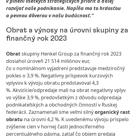
v plnení všetkých strategických priorít a ďalej
rozvíjať naše podnikanie. Napĺňa ma to hrdosťou
a pevnou dôverou v našu budúcnosť.“
Obrat a výnosy na úrovni skupiny za
finančný rok 2023
Obrat
skupiny Henkel Group za finančný rok 2023
dosiahol úroveň 21 514 miliónov eur,
čo v nominálnom vyjadrení predstavuje medziročný
pokles o 3,9 %. Negatívny príspevok kurzových
vplyvov k vývoju obratu predstavoval 4,3
%. Akvizície/odpredaje mali na obrat negatívny vplyv
vo výške 3,9 %, predovšetkým z dôvodu odpredaja
podnikateľských a obchodných činností v Ruskej
federácii. Zaznamenali sme veľmi silný
organický rast
obratu
na úrovni 4,2 %. K uvedenému vývoju prispelo
zvýšenie cien v hornej časti jednociferného
percentuálneho pásma, zatiaľ čo objem predaja