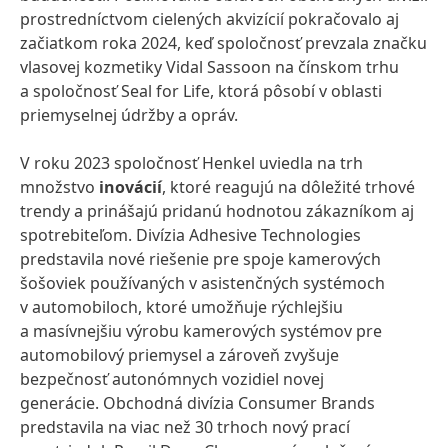
prostredníctvom cielených akvizícií pokračovalo aj
začiatkom roka 2024, keď spoločnosť prevzala značku
vlasovej kozmetiky Vidal Sassoon na čínskom trhu
a spoločnosť Seal for Life, ktorá pôsobí v oblasti
priemyselnej údržby a opráv.
V roku 2023 spoločnosť Henkel uviedla na trh
množstvo
inovácií
, ktoré reagujú na dôležité trhové
trendy a prinášajú pridanú hodnotou zákazníkom aj
spotrebiteľom. Divízia Adhesive Technologies
predstavila nové riešenie pre spoje kamerových
šošoviek používaných v asistenčných systémoch
v automobiloch, ktoré umožňuje rýchlejšiu
a masívnejšiu výrobu kamerových systémov pre
automobilový priemysel a zároveň zvyšuje
bezpečnosť autonómnych vozidiel novej
generácie. Obchodná divízia Consumer Brands
predstavila na viac než 30 trhoch nový prací