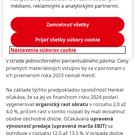
aktuálnych odhadov by celosvetová inflácia mala byť
médiami, reklamnými a analytickými partnermi.
v roku 2024 nižšia než v predchádzajúcom roku, hoci
celkovo ostane na vysokej úrovni. Okrem toho aj
Zamietnuť všetky
úrokové sadzby pravdepodobne ostanú výrazne
vyššie než v predchádzajúcich rokoch.
Prijať všetky súbory cookie
Spoločnosť Henkel očakáva, že negatívny vplyv
Nastavenia súborov cookie
kurzových sadzieb na obrat sa bude pohybovať
v strede jednociferného percentuálneho pásma. Ceny
priamych materiálových vstupov by sa v porovnaní s
ich priemerom roka 2023 nemali meniť.
Na základe týchto predpokladov spoločnosť Henkel
očakáva, že sa jej vo finančnom roku 2024 podarí
vygenerovať
organický rast obratu
v rozsahu 2,0 až
4,0 %, pričom rast v tomto rozpätí by mali dosiahnuť
obidve obchodné divízie. Očakávaná
upravená
výnosnosť predaja
(upravená marža EBIT)
sa
pohybuje v rozsahu 12,0 až 13,5 %. V prípade divízie