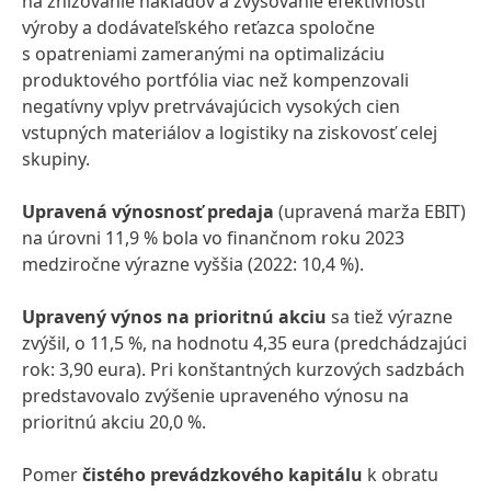
na znižovanie nákladov a zvyšovanie efektívnosti
výroby a dodávateľského reťazca spoločne
s opatreniami zameranými na optimalizáciu
produktového portfólia viac než kompenzovali
negatívny vplyv pretrvávajúcich vysokých cien
vstupných materiálov a logistiky na ziskovosť celej
skupiny.
Upravená výnosnosť predaja
(upravená marža EBIT)
na úrovni 11,9 % bola vo finančnom roku 2023
medziročne výrazne vyššia (2022: 10,4 %).
Upravený výnos na prioritnú akciu
sa tiež výrazne
zvýšil, o 11,5 %, na hodnotu 4,35 eura (predchádzajúci
rok: 3,90 eura). Pri konštantných kurzových sadzbách
predstavovalo zvýšenie upraveného výnosu na
prioritnú akciu 20,0 %.
Pomer
čistého prevádzkového kapitálu
k obratu