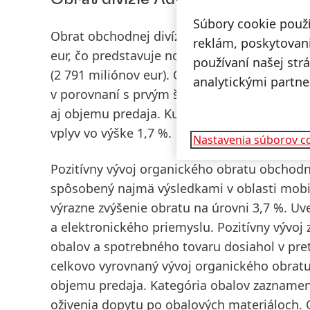
Súbory cookie použ
Obrat
obchodnej divízie Adhesive Technolog
reklám, poskytovani
eur, čo predstavuje
nominálne
zníženie o 4
používaní našej str
(2 791 miliónov eur).
Organicky
(t. j. po úpr
analytickými partne
v porovnaní s prvým štvrťrokom 2023 zvýšil 
aj objemu predaja. Kurzové vplyvy znížili ob
vplyv vo výške 1,7 %.
Nastavenia súborov c
Pozitívny vývoj organického obratu obchodn
spôsobený najmä výsledkami v oblasti
mobi
výrazne zvýšenie obratu na úrovni 3,7 %. U
a elektronického priemyslu. Pozitívny vývo
obalov a spotrebného tovaru
dosiahol v pre
celkovo vyrovnaný vývoj organického obratu 
objemu predaja. Kategória obalov zaznamena
oživenia dopytu po obalových materiáloch. 