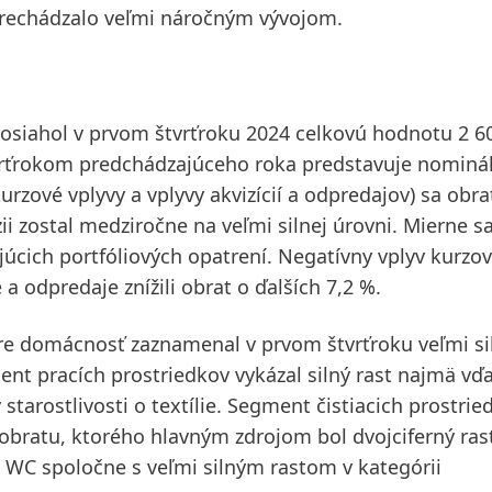
prechádzalo veľmi náročným vývojom.
osiahol v
prvom štvrťroku 2024
celkovú hodnotu 2 6
tvrťrokom predchádzajúceho roka predstavuje
nominá
kurzové vplyvy a vplyvy akvizícií a odpredajov) sa obrat
ii zostal medziročne na veľmi silnej úrovni. Mierne sa 
cich portfóliových opatrení. Negatívny vplyv kurzo
 a odpredaje znížili obrat o ďalších 7,2 %.
pre domácnosť zaznamenal v prvom štvrťroku veľmi si
ent pracích prostriedkov vykázal silný rast najmä vď
starostlivosti o textílie. Segment čistiacich prostrie
obratu, ktorého hlavným zdrojom bol dvojciferný ras
na WC spoločne s veľmi silným rastom v kategórii