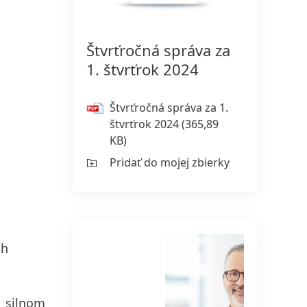
Štvrťročná správa za
150 rokov spoločnosti Henkel
1. štvrťrok 2024
Už 150 rokov stojíme na čele
pokroku, ktorý dáva zmysel. V
Štvrťročná správa za 1.
spoločnosti Henkel každá zmena
štvrťrok 2024
(365,89
KB)
znamená novú príležitosť, preto
podporujeme inovácie, udržateľnosť
Pridať do mojej zbierky
a zodpovednosť, aby sme vybudovali
lepšiu budúcnosť pre všetkých.
Spoločne.
ch
VIAC INFORMÁCIÍ
i silnom