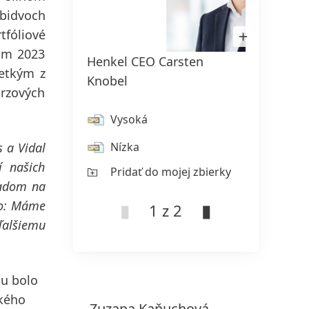
bidvoch
Otvoriť
tfóliové
obrázok
v
kom 2023
Henkel CEO Carsten
Henke
Lightboxe
šetkým z
Knobel
Swob
urzových
Vysoká
V
s a Vidal
Nízka
Ní
í našich
Pridať do mojej zbierky
Pr
adom na
o: Máme
1 z 2
ďalšiemu
ku bolo
ckého
Zuzana
Kaňuchová