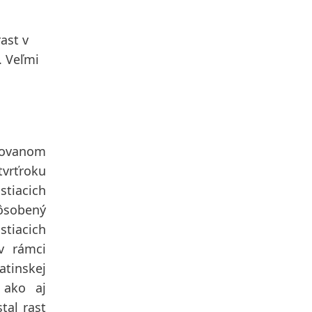
ast v
. Veľmi
edovanom
tvrťroku
tiacich
sobený
tiacich
v rámci
atinskej
 ako aj
tal rast