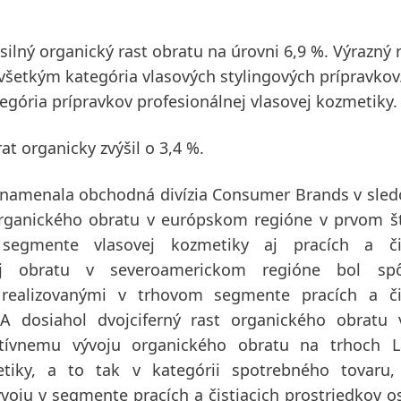
ilný organický rast obratu na úrovni 6,9 %. Výrazný r
šetkým kategória vlasových stylingových prípravkov
egória prípravkov profesionálnej vlasovej kozmetiky.
t organicky zvýšil o 3,4 %.
znamenala obchodná divízia Consumer Brands v sl
organického obratu v
európskom
regióne v prvom š
segmente vlasovej kozmetiky aj pracích a čis
voj obratu v
severoamerickom
regióne bol spô
 realizovanými v trhovom segmente pracích a čis
EA
dosiahol dvojciferný rast organického obratu 
itívnemu vývoju organického obratu na trhoch
L
tiky, a to tak v kategórii spotrebného tovaru,
voju v segmente pracích a čistiacich prostriedkov os