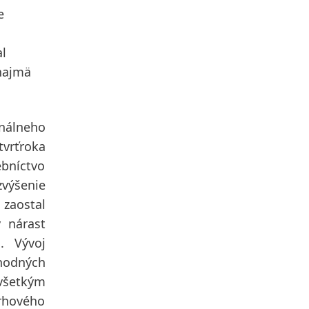
e
al
 najmä
nálneho
vrťroka
bníctvo
zvýšenie
 zaostal
ý nárast
om.
Vývoj
hodných
všetkým
trhového