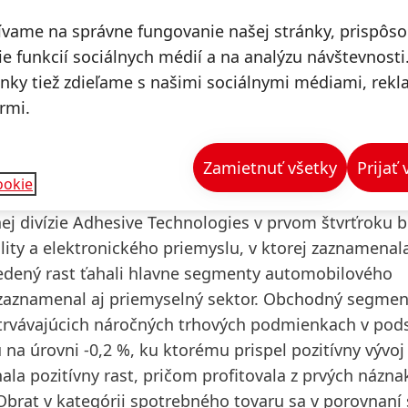
ívame na správne fungovanie našej stránky, prispôs
ies dosiahol v
prvom štvrťroku 2024
sumu 2 677 mil
e funkcií sociálnych médií a na analýzu návštevnosti
,1 % v porovnaní s rovnakým obdobím predchádzajúc
ánky tiež zdieľame s našimi sociálnymi médiami, rek
ave o kurzové vplyvy a vplyvy akvizícií a odpredajov) s
rmi.
o 1,3 %. K uvedenému pozitívnemu vývoju prispel ras
rat o 3,8 % a akvizície a odpredaje mali dodatočný zá
Zamietnuť všetky
Prijať
ookie
ej divízie Adhesive Technologies v prvom štvrťroku b
lity a elektronického priemyslu
, v ktorej zaznamenal
vedený rast ťahali hlavne segmenty automobilového
j zaznamenal aj priemyselný sektor. Obchodný segmen
trvávajúcich náročných trhových podmienkach v pod
na úrovni -0,2 %, ku ktorému prispel pozitívny vývoj
la pozitívny rast, pričom profitovala z prvých názna
Obrat v kategórii spotrebného tovaru sa v porovnaní 