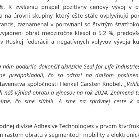
. K zvýšeniu prispel pozitívny cenový vývoj v o
 na úrovni skupiny, ktorý ešte stále ovplyvňujú por
Brands, zaznamenal v porovnaní so štvrtým štvrťro
vyjadrení obrat medziročne klesol o 5,2 %, predov
v Ruskej federácii a negatívnych vplyvov vývoja k
nám podarilo dokončiť akvizície Seal for Life Industrie
me predpokladali, čo sa odrazí na ďalšom posilnen
tavenstva spoločnosti Henkel Carsten Knobel.
„Vzhľ
li náš
výhľad obratu a výnosov
na rok 2024. Znamená t
lníme, čo sme sľúbili. A sme na správnej ceste k 
odnej divízie
Adhesive Technologies
v prvom štvrťro
 rastom obratu v segmentoch mobility a elektroni