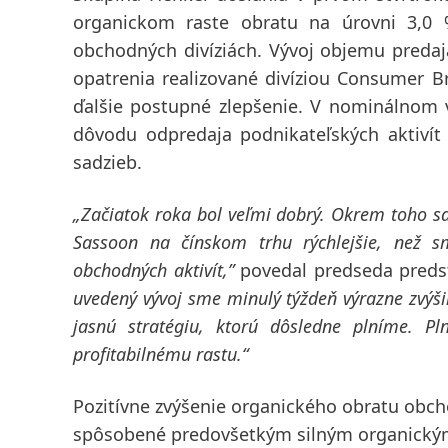
organickom raste obratu na úrovni 3,0 %
obchodných divíziách. Vývoj objemu predaja
opatrenia realizované divíziou Consumer 
ďalšie postupné zlepšenie. V nominálnom 
dôvodu odpredaja podnikateľských aktivít 
sadzieb.
„Začiatok roka bol veľmi dobrý. Okrem toho sa 
Sassoon na čínskom trhu rýchlejšie, než s
obchodných aktivít,”
povedal predseda preds
uvedený vývoj sme minulý týždeň výrazne zvýši
jasnú stratégiu, ktorú dôsledne plníme. P
profitabilnému rastu.“
Pozitívne zvýšenie organického obratu obch
spôsobené predovšetkým silným organickým