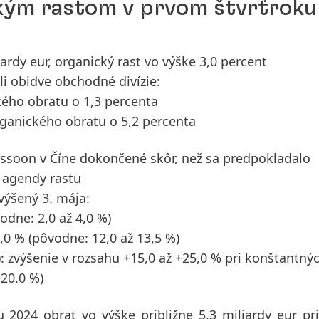
ckým rastom v prvom štvrťroku
iardy eur, organický rast vo výške 3,0 percent
i obidve obchodné divízie:
kého obratu o 1,3 percenta
rganického obratu o 5,2 percenta
 Sassoon v Číne dokončené skôr, než sa predpokladalo
j agendy rastu
výšený 3. mája:
odne: 2,0 až 4,0 %)
4,0 %
(pôvodne: 12,0 až 13,5 %)
): zvýšenie v rozsahu +15,0 až +25,0 % pri konštantný
+20.0 %)
u 2024
obrat vo výške približne 5,3 miliardy eur pr