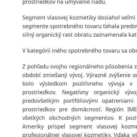
prostriedkov na umývanie riadu.
Segment vlasovej kozmetiky dosiahol veľmi s
segmente spotrebného tovaru ťahala predov
silný organický rast obratu zaznamenala kat
V kategórii iného spotrebného tovaru sa obra
Z pohľadu svojho regionálneho pôsobenia 
období zmiešaný vývoj. Výrazné zvýšenie 
bolo výsledkom pozitívneho vývoja v 
prostriedkov. Negatívny organický vý
predovšetkým portfóliovými opatreniami
prostriedkov pre domácnosť. Región
IM
všetkých obchodných segmentov. K poz
Ameriky
prispel segment vlasovej kozme
profesionálnej vlasovej kozmetiky. Vďaka vý