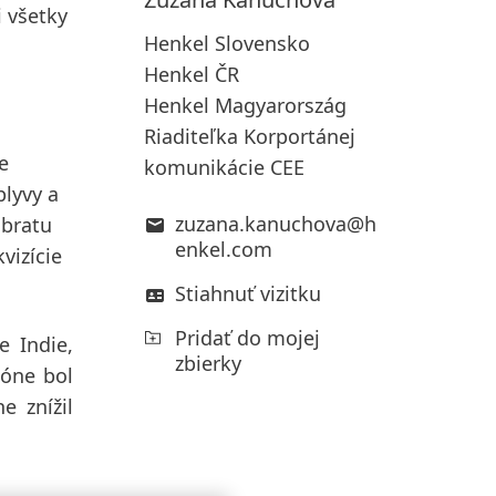
i všetky
Henkel Slovensko
Henkel ČR
Henkel Magyarország
Riaditeľka Korportánej
e
komunikácie CEE
plyvy a
zuzana.kanuchova@h
obratu
enkel.com
vizície
Stiahnuť vizitku
Pridať do mojej
e Indie,
zbierky
óne bol
e znížil