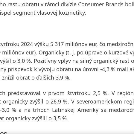
o rastu obratu v rámci divízie
Consumer Brands
bol
ispel segment vlasovej kozmetiky.
tvrťroku 2024
výšku 5 317 miliónov eur, čo medziročn
9 miliónov eur).
Organicky
(t. j. po úprave o kurzové v
výšil o 3,0 %. Pozitívny vplyv na silný organický rast 
ny príspevok k vývoju obratu na úrovni -4,3 % mali ak
znížil obrat o ďalších 3,9 %.
ch predstavoval v prvom štvrťroku 2,5 %. V región
t organicky zvýšil o 26,9 %. V
severoamerickom
regi
 -3,0 % a na trhoch
Latinskej Ameriky
sa medziročn
t organicky zvýšili o 3,5 %.
ies