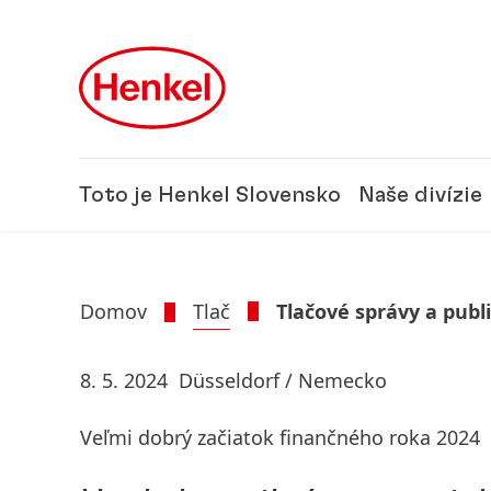
Skip to main content
Skip to footer
Toto je Henkel Slovensko
Naše divízie
Domov
Tlač
Tlačové správy a publ
8. 5. 2024
Düsseldorf / Nemecko
Veľmi dobrý začiatok finančného roka 2024