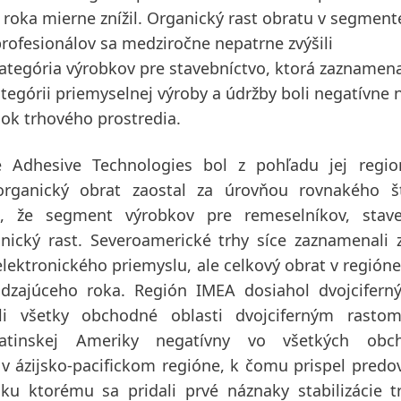
oka mierne znížil. Organický rast obratu v segment
profesionálov
sa medziročne nepatrne zvýšili
kategória výrobkov pre stavebníctvo, ktorá zaznamen
tegórii priemyselnej výroby a údržby boli negatívne
k trhového prostredia.
e Adhesive Technologies bol z pohľadu jej regio
rganický obrat zaostal za úrovňou rovnakého št
, že segment výrobkov pre remeselníkov, stave
nický rast.
Severoamerické
trhy síce zaznamenali 
ektronického priemyslu, ale celkový obrat v regióne
ádzajúceho roka. Región
IMEA
dosiahol dvojcifern
li všetky obchodné oblasti dvojciferným rast
tinskej Ameriky negatívny vo všetkých obc
 v
ázijsko-pacifickom
regióne, k čomu prispel predo
 ku ktorému sa pridali prvé náznaky stabilizácie 