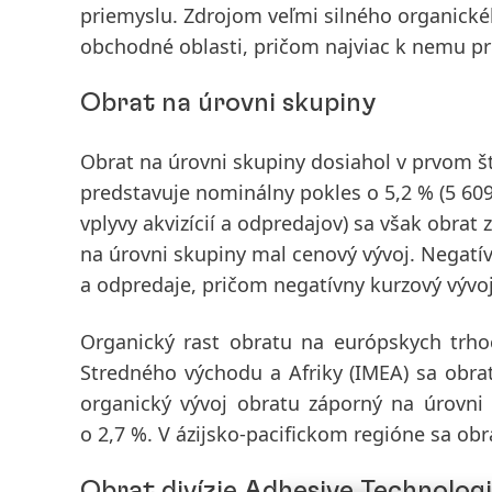
priemyslu. Zdrojom veľmi silného organickéh
obchodné oblasti, pričom najviac k nemu pr
Obrat na úrovni skupiny
Obrat na úrovni skupiny
dosiahol v
prvom š
predstavuje
nominálny
pokles o 5,2 % (5 60
vplyvy akvizícií a odpredajov) sa však obrat z
na úrovni skupiny mal cenový vývoj. Negatív
a odpredaje, pričom negatívny kurzový vývoj 
Organický rast obratu na
európskych
trho
Stredného východu a Afriky (
IMEA
) sa obra
organický vývoj obratu záporný na úrovni
o 2,7 %. V
ázijsko-pacifickom regióne
sa obra
Obrat divízie Adhesive Technolog