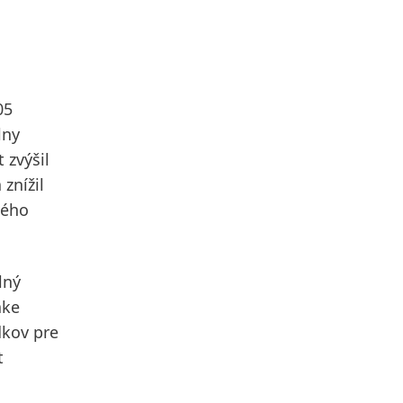
05
lny
 zvýšil
znížil
vého
lný
ake
dkov pre
t