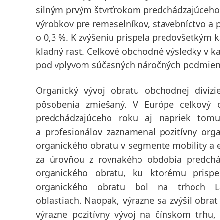
silným prvým štvrťrokom predchádzajúceho r
výrobkov pre
remeselníkov, stavebníctvo a 
o 0,3 %. K zvýšeniu prispela predovšetkým 
kladný rast. Celkové obchodné výsledky v ka
pod vplyvom súčasných náročných podmieno
Organický vývoj obratu obchodnej divízi
pôsobenia zmiešaný. V
Európe
celkový o
predchádzajúceho roku aj napriek tomu
a profesionálov zaznamenal pozitívny orga
organického obratu v segmente mobility a el
za úrovňou z rovnakého obdobia predch
organického obratu, ku ktorému prispe
organického obratu bol na trhoch La
oblastiach.
Naopak, výrazne sa zvýšil obrat
výrazne pozitívny vývoj na čínskom trhu,