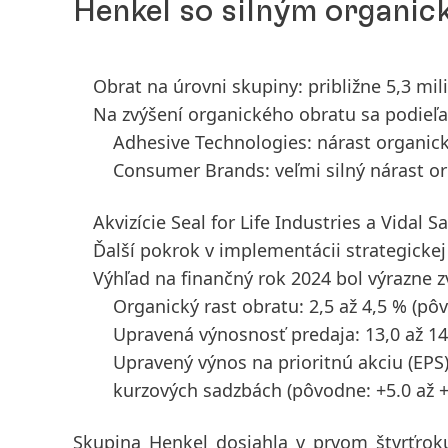
Henkel so silným organi
Obrat na úrovni skupiny: približne 5,3 mil
Na zvýšení organického obratu sa podieľal
Adhesive Technologies: nárast organic
Consumer Brands: veľmi silný nárast o
Akvizície Seal for Life Industries a Vidal
Ďalší pokrok v implementácii strategicke
Výhľad na finančný rok 2024 bol výrazne z
Organický rast obratu: 2,5 až 4,5 %
(pôv
Upravená výnosnosť predaja: 13,0 až 1
Upravený výnos na prioritnú akciu
(EPS
kurzových sadzbách
(pôvodne: +5.0 až 
Skupina Henkel
dosiahla v
prvom štvrťrok