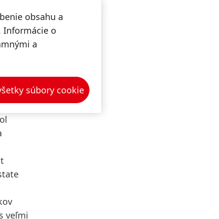
obenie obsahu a
iónov
. Informácie o
eho roka
lamnými a
a obrat
t cien
porný
 všetky súbory cookie
ol
a
t
state
kov
s veľmi