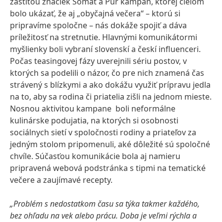
záštitou značiek Somat a Pur kampaň, ktorej cieľom
bolo ukázať, že aj „obyčajná večera“ – ktorú si
pripravíme spoločne – nás dokáže spojiť a dáva
príležitosť na stretnutie. Hlavnými komunikátormi
myšlienky boli vybraní slovenskí a českí influenceri.
Počas teasingovej fázy uverejnili sériu postov, v
ktorých sa podelili o názor, čo pre nich znamená čas
strávený s blízkymi a ako dokážu využiť prípravu jedla
na to, aby sa rodina či priatelia zišli na jednom mieste.
Nosnou aktivitou kampane boli neformálne
kulinárske podujatia, na ktorých si osobnosti
sociálnych sietí v spoločnosti rodiny a priateľov za
jedným stolom pripomenuli, aké dôležité sú spoločné
chvíle. Súčasťou komunikácie bola aj namieru
pripravená webová podstránka s tipmi na tematické
večere a zaujímavé recepty.
„Problém s nedostatkom času sa týka takmer každého,
bez ohľadu na vek alebo prácu. Doba je veľmi rýchla a