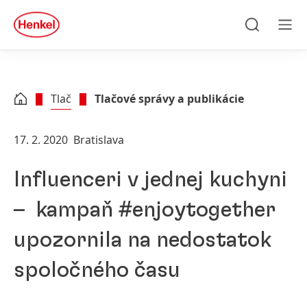
Skip to main content
Skip to footer
quick
search
Hľadať
Men
Tlač
Tlačové správy a publikácie
17. 2. 2020
Bratislava
Influenceri v jednej kuchyni
– kampaň #enjoytogether
upozornila na nedostatok
spoločného času