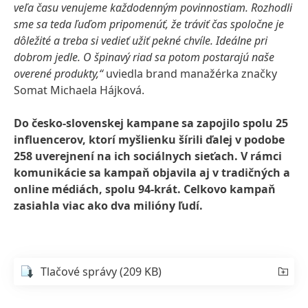
veľa času venujeme každodenným povinnostiam. Rozhodli
sme sa teda ľuďom pripomenúť, že tráviť čas spoločne je
dôležité a treba si vedieť užiť pekné chvíle. Ideálne pri
dobrom jedle. O špinavý riad sa potom postarajú naše
overené produkty,“
uviedla brand manažérka značky
Somat Michaela Hájková.
Do česko-slovenskej kampane sa zapojilo spolu 25
influencerov, ktorí myšlienku šírili ďalej v podobe
258 uverejnení na ich sociálnych sieťach. V rámci
komunikácie sa kampaň objavila aj v tradičných a
online médiách, spolu 94-krát. Celkovo kampaň
zasiahla viac ako dva milióny ľudí.
Tlačové správy
(209 KB)