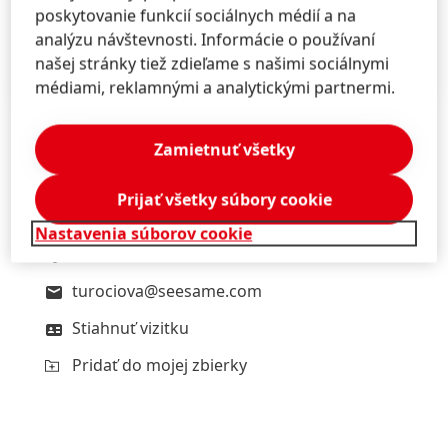
poskytovanie funkcií sociálnych médií a na
analýzu návštevnosti. Informácie o používaní
1 z 3
našej stránky tiež zdieľame s našimi sociálnymi
médiami, reklamnými a analytickými partnermi.
Zamietnuť všetky
Marta
Turóciová
Prijať všetky súbory cookie
Seesame Communication Experts
Nastavenia súborov cookie
+421 915 964 033
turociova@seesame.com
Stiahnuť vizitku
Pridať do mojej zbierky