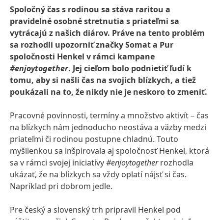
Spoločný čas s rodinou sa stáva raritou a
pravidelné osobné stretnutia s priateľmi sa
vytrácajú z našich diárov. Práve na tento problém
sa rozhodli upozorniť značky Somat a Pur
spoločnosti Henkel v rámci kampane
#enjoytogether
. Jej cieľom bolo podnietiť ľudí k
tomu, aby si našli čas na svojich blízkych, a tiež
poukázali na to, že nikdy nie je neskoro to zmeniť.
Pracovné povinnosti, termíny a množstvo aktivít – čas
na blízkych nám jednoducho neostáva a väzby medzi
priateľmi či rodinou postupne chladnú. Touto
myšlienkou sa inšpirovala aj spoločnosť Henkel, ktorá
sa v rámci svojej iniciatívy
#enjoytogether
rozhodla
ukázať, že na blízkych sa vždy oplatí nájsť si čas.
Napríklad pri dobrom jedle.
Pre český a slovenský trh pripravil Henkel pod