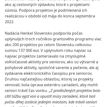
ako aj cestovných výdavkov, ktoré s projektami
súvisia. Podpora projektov je podmienená ich
realizáciou v období od mája do konca septembra
2022.
Nadácia Henkel Slovensko podporila počas
uplynulých troch ročníkov grantového programu viac
ako 200 projektov po celom Slovensku celkovou
sumou 137 000 eur. V uplynulom roku najviac sa
najviac projektov zameriavalo na zmysluplné
voľnočasové aktivity pre seniorov, ako sú výtvarné a
pohybové aktivity, spoločné varenie a pečenie, ale aj
vydávanie elektronického časopisu pre seniorov.
Druhou najčastejšou oblasťou, ktorej sa projekty
venovali, bola úprava exteriéru zariadení, aby mohli
seniori tráviť čas vonku.
„Z predložených projektov bolo
cítiť túžbu vyjsť von a opustiť múry zariadení, ktoré boli
počas dlhej izolácie jediným miestom, kde trávili seniori