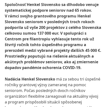
Spoločnosť Henkel Slovensko sa dlhodobo venuje
systematickej podpore seniorov nad 65 rokov.
V rámci svojho grantového programu Henkel
Slovensko seniorom v posledných troch rokoch
podporila už vyše 200 projektov z celého Slovenska
celkovou sumou 137 000 eur. V spolupráci s
Centrom pre filantropiu vyhlasuje tento rok už
štvrtý ročník tohto úspešného programu a
prerozdelí medzi vybrané projekty ďalších 45 000 €.
Prostriedky poputujú na riešenie aktuálnych a
akútnych problémov seniorov, ako aj zmiernenie
dopadov pandémie ochorenia COVID-19.
Nadácia Henkel Slovensko
má za sebou tri úspešné
ročníky grantovej výzvy zameranej na pomoc
seniorom. Počas posledných dvoch ročníkov
organizátori flexibilne zareagovali na aktuálny vývoj
a program prispôsobili situácii spôsobenej