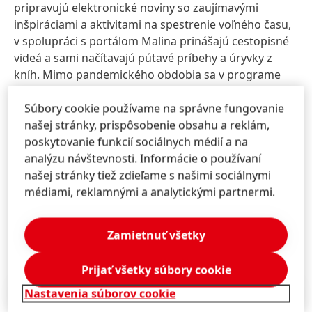
pripravujú elektronické noviny so zaujímavými
inšpiráciami a aktivitami na spestrenie voľného času,
v spolupráci s portálom Malina prinášajú cestopisné
videá a sami načítavajú pútavé príbehy a úryvky z
kníh. Mimo pandemického obdobia sa v programe
Henkel helps venujú aj environmentálnej výučbe detí
na školách, pravidelne darujú krv či pomáhajú
Súbory cookie používame na správne fungovanie
skrášľovať okolie vo svojich komunitách.
našej stránky, prispôsobenie obsahu a reklám,
poskytovanie funkcií sociálnych médií a na
Viac informácií o grantovom programe a spôsobe
analýzu návštevnosti. Informácie o používaní
podávania projektov nájdete tu:
našej stránky tiež zdieľame s našimi sociálnymi
médiami, reklamnými a analytickými partnermi.
cpf.sk/nadacia-henkel-slovensko-uz-po-4-krat-
podpori-seniorov/
Zamietnuť všetky
Prijať všetky súbory cookie
Tlačové správy
(127,3 KB)
Nastavenia súborov cookie