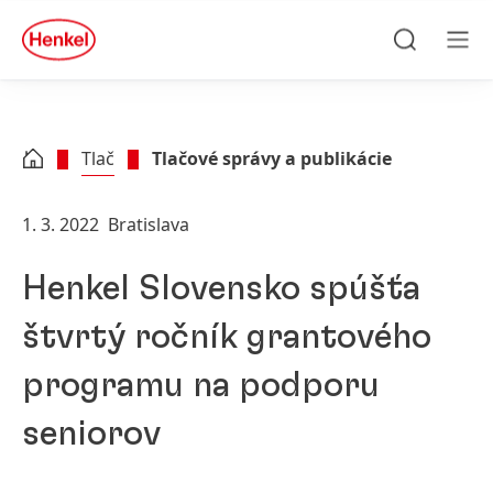
Skip to main content
Skip to footer
quick
search
Hľadať
Men
Tlač
Tlačové správy a publikácie
1. 3. 2022
Bratislava
Henkel Slovensko spúšťa
štvrtý ročník grantového
programu na podporu
seniorov