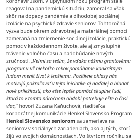
koronavírusom. V uplynulom roku program stále
reagoval na pandemickú situáciu, zameral sa však
skôr na dopady pandémie a dlhodobej sociálnej
izolácie na psychické zdravie seniorov. Tohtoročná
výzva bude okrem zdravotnej a materiálnej pomoci
zameraná na zmiernenie sociálnej izolácie, praktickú
pomoc v každodennom živote, ale aj zmysluplné
trávenie voľného času a nadobúdanie nových
zručností.
„Veľmi sa teším, že vďaka nášmu grantovému
programu už niekoľko rokov pomáhame konkrétnym
ľuďom meniť život k lepšiemu. Pozitívne ohlasy nás
motivujú pokračovať v tejto iniciatíve aj naďalej a hľadať
nové príležitosti, ako ešte lepšie pomôcť skupine ľudí,
ktorá to v tomto náročnom období potrebuje ešte o čosi
viac,“
hovorí Zuzana Kaňuchová, riaditeľka
korporátnej komunikácie Henkel Slovensko.Program
Henkel Slovensko seniorom
sa zameriava na
seniorov v sociálnych zariadeniach, ako aj tých, ktorí
žijú vo svojich domácnostiach. Vo štvrtom ročníku sa