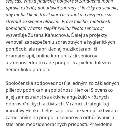
svoj čas. Vďaka finančnej podpore si zariadenia mohli
upraviť exteriér, dobudovať záhrady či lavičky na sedenie,
aby mohli klienti tráviť viac času vonku a bezpečne sa
stretnúť so svojimi blízkymi. Práve takého ‚maličkosti‘
pomáhajú výrazne zlepšiť kvalitu života seniorov,“
vysvetľuje Zuzana Kaňuchová. Ďalej sa projekty
venovali zabezpečeniu zdravotných a hygienických
pomôcok, ale napríklad aj muzikoterapii či
dramaterapii, online komunikácii seniorov
a v neposlednom rade podporili aj veľmi dôležitú
Senior linku pomoci.
Spoločenská zodpovednosť je jedným zo základných
pilierov podnikania spoločnosti Henkel Slovensko
a jej zamestnanci sa aktívne angažujú v rôznych
dobrovoľníckych aktivitách. V rámci strategickej
iniciatívy Henkel helps sa primárne venujú aktivitám
zameraným na podporu seniorov a odbúravanie a
stieranie medzigeneračných priepastí. Pravidelne