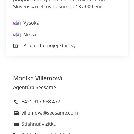
Slovenska celkovou sumou 137 000 eur.
Vysoká
Nízka
Pridať do mojej zbierky
Monika
Villemová
Agentúra Seesame
+421 917 668 477
villemova@seesame.com
Stiahnuť vizitku