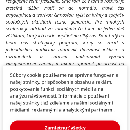
reagujeme veľmi flexibilne. Sme radi, že v tomto ročníku je
zreteľná túžba vrátiť sa do normálu, tráviť čas
zmysluplnou a tvorivou činnosťou, vyjsť za brány a spájať v
spoločných aktivitách rôzne generácie. Pre mnohých
seniorov je odchod zo zariadenia čo i len na jeden deň
zážitkom, ktorý ich bude napĺňať na dlhý čas. Som hrdý na
tento náš strategický program, ktorý sa začal s
jednoduchou ambíciou zdôrazniť dôležitosť inklúzie a
rozmanitosti a zároveň podčiarknuť význam
viacgeneračnej výmeny a taktiež upriamiť pozornosť na
status quo vnímania staršej generácie spoločnosťou,“
Súbory cookie používame na správne fungovanie
uvádza Christian Schulz, Prezident Henkel Slovensko
našej stránky, prispôsobenie obsahu a reklám,
+
& Head of GBS
Bratislava.
poskytovanie funkcií sociálnych médií a na
analýzu návštevnosti. Informácie o používaní
Aj do tohto ročníka sa mohli prihlásiť neziskové
našej stránky tiež zdieľame s našimi sociálnymi
organizácie, občianske združenia, nadácie, ako aj
médiami, reklamnými a analytickými partnermi.
organizácie verejného sektora a zariadenia
poskytujúce sociálne služby či iní poskytovatelia
sociálnej pomoci. Žiadosti sa týkali materiálnych,
Zamietnuť všetky