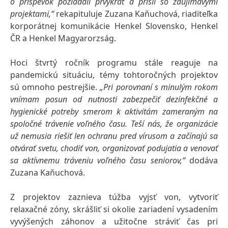
o príspevok požiadali prvýkrát a prišli so zaujímavými
projektami,“
rekapituluje Zuzana Kaňuchová, riaditeľka
korporátnej komunikácie Henkel Slovensko, Henkel
ČR a Henkel Magyarorzság.
Hoci štvrtý ročník programu stále reaguje na
pandemickú situáciu, témy tohtoročných projektov
sú omnoho pestrejšie.
„Pri porovnaní s minulým rokom
vnímam posun od nutnosti zabezpečiť dezinfekčné a
hygienické potreby smerom k aktivitám zameraným na
spoločné trávenie voľného času. Teší nás, že organizácie
už nemusia riešiť len ochranu pred vírusom a začínajú sa
otvárať svetu, chodiť von, organizovať podujatia a venovať
sa aktívnemu tráveniu voľného času seniorov,“
dodáva
Zuzana Kaňuchová.
Z projektov zaznieva túžba vyjsť von, vytvoriť
relaxačné zóny, skrášliť si okolie zariadení vysadením
vyvýšených záhonov a užitočne stráviť čas pri