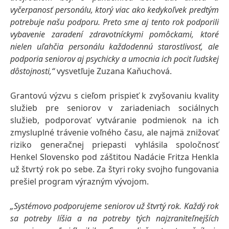
vyčerpanosť personálu, ktorý viac ako kedykoľvek predtým
potrebuje našu podporu. Preto sme aj tento rok podporili
vybavenie zaradení zdravotníckymi pomôckami, ktoré
nielen uľahčia personálu každodennú starostlivosť, ale
podporia seniorov aj psychicky a umocnia ich pocit ľudskej
dôstojnosti,“
vysvetľuje Zuzana Kaňuchová.
Grantovú výzvu s cieľom prispieť k zvyšovaniu kvality
služieb pre seniorov v zariadeniach sociálnych
služieb, podporovať vytváranie podmienok na ich
zmysluplné trávenie voľného času, ale najmä znižovať
riziko generačnej priepasti vyhlásila spoločnosť
Henkel Slovensko pod záštitou Nadácie Fritza Henkla
už štvrtý rok po sebe. Za štyri roky svojho fungovania
prešiel program výrazným vývojom.
„Systémovo podporujeme seniorov už štvrtý rok. Každý rok
sa potreby líšia a na potreby tých najzraniteľnejších