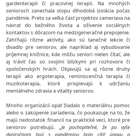
gardenterapii či pracovnej terapii. Na mnohých
senioroch zanechala stopu dlhodobá izolácia počas
pandémie. Preto sa veľká časť projektov zameriava na
návrat do bežného života a oživenie sociálnych
kontaktov s dôrazom na medzigeneračné prepojenie.
Zahŕňajú rôzne aktivity, ako sú tanečné lekcie či
divadlo pre seniorov, ale napríklad aj vybudovanie
príjemnej knižnice, kde môžu seniori nielen čítať, ale
aj tráviť čas so svojimi blízkymi pri rozhovore či
spoločenských hrách. Objavujú sa aj rôzne druhy
terapií ako ergoterapia, reminiscenčná terapia či
muzikoterapia, ktoré prispievajú k udržaniu
mentálneho zdravia a vitality seniorov.
Mnoho organizácií opäť žiadalo o materiálnu pomoc
alebo o zakúpenie zariadenia, čo poukazuje na to, že
majú nedostatok financií na praktické veci, ktoré pre
seniorov potrebujú.
„Je pochopiteľné, že po vyše
dvojročnom boji s pandémiou bolo cítiť únavu a