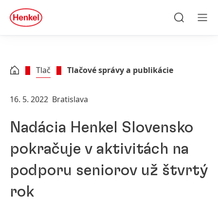
Skip to main content
Skip to footer
quick
search
Hľadať
Men
Tlač
Tlačové správy a publikácie
16. 5. 2022
Bratislava
Nadácia Henkel Slovensko
pokračuje v aktivitách na
podporu seniorov už štvrtý
rok