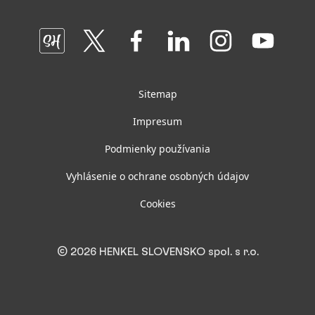
Oddelenia a tímy GBS+ Bratislava
Join
Join
Join
Join
Join
Join
us
us
us
us
us
us
on
on
on
on
on
on
SmartHead
Twitter
Facebook
LinkedIn
Instagram
YouTube
Sitemap
Impresum
Podmienky používania
Vyhlásenie o ochrane osobných údajov
Cookies
© 2026 HENKEL SLOVENSKO spol. s r.o.