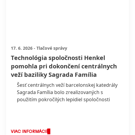
17. 6. 2026
-
Tlačové správy
Technológia spoločnosti Henkel
pomohla pri dokončení centrálnych
veží baziliky Sagrada Família
Šesť centrálnych veží barcelonskej katedrály
Sagrada Família bolo zrealizovaných s
použitím pokročilých lepidiel spoločnosti
Henkel, a to v roku, keď svet pripomína sté
výročie úmrtia jej tvorcu Antonia Gaudího;
Modulárny stavebný systém použitý pri
výstavbe, ktorý využíva lepiace riešenie
VIAC INFORMÁCIÍ