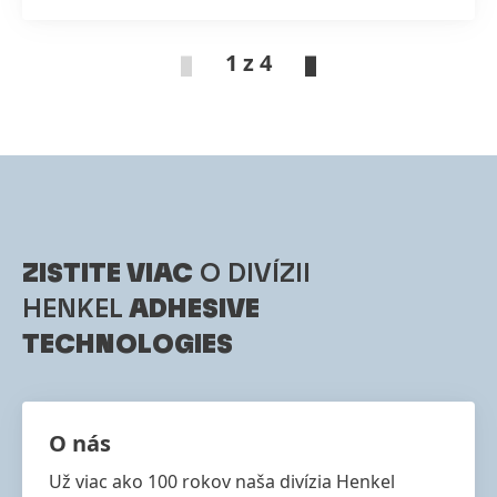
spoločnosti Henkel, urýchlil jej realizáciu a
zároveň zabezpečil dlhodobú konštrukčnú
odolnosť.
1 z 4
ZISTITE VIAC
O DIVÍZII
HENKEL
ADHESIVE
TECHNOLOGIES
O nás
Už viac ako 100 rokov naša divízia Henkel