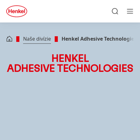
Skip to main content
Skip to footer
quick
search
Hľadať
Men
Naše divízie
Henkel Adhesive Technologies
HENKEL
ADHESIVE TECHNOLOGIES