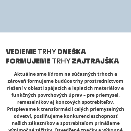
VEDIEME
TRHY
DNEŠKA
FORMUJEME
TRHY
ZAJTRAJŠKA
Aktuálne sme lídrom na súčasných trhoch a
zároveň formujeme budúce trhy prostredníctvom
riešení v oblasti spájacích a lepiacich materiálov a
funkčných povrchových úprav – pre priemysel,
remeselníkov aj koncových spotrebiteľov.
Prispievame k transformácii celých priemyselných
odvetví, posilňujeme konkurencieschopnosť
našich zákazníkov a spotrebiteľom prinášame
výnimočné zážitky. Osvedčené značky a výkonné